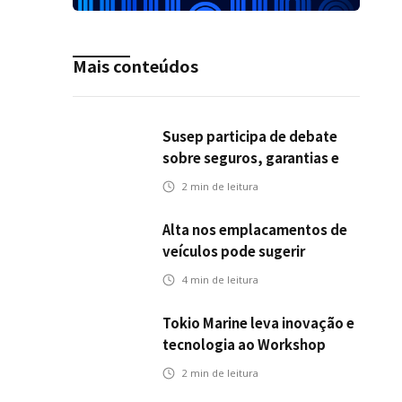
Mais conteúdos
Susep participa de debate
sobre seguros, garantias e
riscos em infraestrutura de
2
min de leitura
transportes
Alta nos emplacamentos de
veículos pode sugerir
oportunidades para o seguro
4
min de leitura
automotivo
Tokio Marine leva inovação e
tecnologia ao Workshop
Integrativo da Poli-USP
2
min de leitura