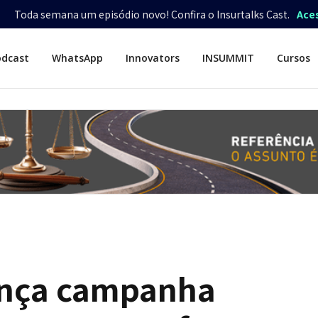
Toda semana um episódio novo! Confira o Insurtalks Cast.
Ace
odcast
WhatsApp
Innovators
INSUMMIT
Cursos
ança campanha