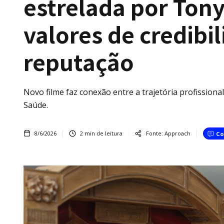
estrelada por Ton
valores de credibi
reputação
Novo filme faz conexão entre a trajetória profissiona
Saúde.
8/6/2026
2
min de leitura
Fonte:
Approach
Co