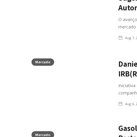
Auto
O avanço
mercado 
Aug 7, 
Danie
Mercado
IRB(R
Iniciativ
companhi
Aug 6, 
Gasol
Mercado