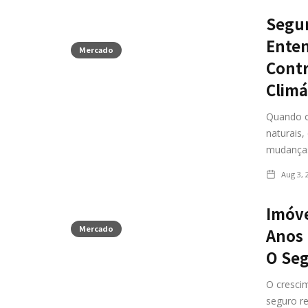
Segur
Ente
Mercado
Contr
Climá
Quando o
naturais,
mudanças
Aug 3, 
Imóve
Mercado
Anos
O Seg
O cresci
seguro re