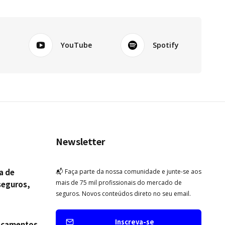
k
YouTube
Spotify
Newsletter
a de
📬 Faça parte da nossa comunidade e junte-se aos
mais de 75 mil profissionais do mercado de
seguros,
seguros. Novos conteúdos direto no seu email.
scos em
 de
Inscreva-se
acamentos