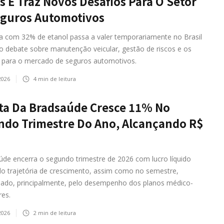
s E Traz Novos Desafios Para O Setor
eguros Automotivos
na com 32% de etanol passa a valer temporariamente no Brasil
o debate sobre manutenção veicular, gestão de riscos e os
 para o mercado de seguros automotivos.
2026
4
min de leitura
ta Da Bradsaúde Cresce 11% No
do Trimestre Do Ano, Alcançando R$
úde encerra o segundo trimestre de 2026 com lucro líquido
do trajetória de crescimento, assim como no semestre,
nado, principalmente, pelo desempenho dos planos médico-
res.
2026
2
min de leitura