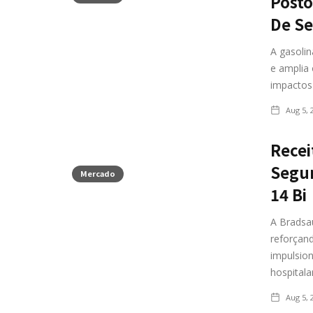
Posto
De S
A gasoli
e amplia 
impactos
Aug 5, 
Recei
Segun
Mercado
14 Bi
A Bradsa
reforçan
impulsio
hospitala
Aug 5, 