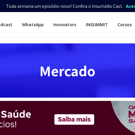
Toda semana um episódio novo! Confira o Insurtalks Cast.
Ace
odcast
WhatsApp
Innovators
INSUMMIT
Cursos
Mercado