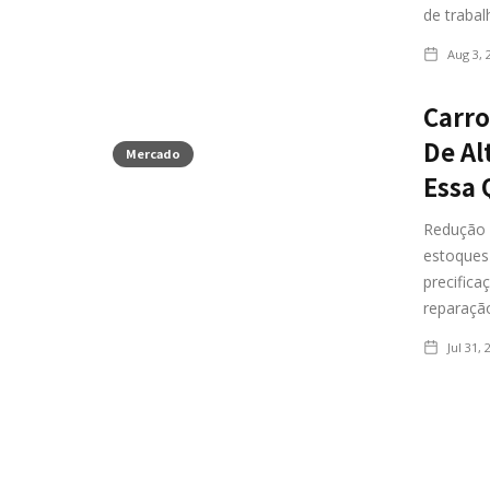
de trabal
Aug 3, 
Carro
De Al
Mercado
Essa
Redução 
estoques
precifica
reparação
Jul 31, 