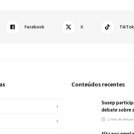
Facebook
X
TikTo
as
Conteúdos recentes
Susep particip
debate sobre 
garantias e ri
2
min de leitura
infraestrutura
transportes
Alta nos empl