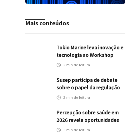
Mais conteúdos
Tokio Marine leva inovação e
tecnologia ao Workshop
Integrativo da Poli-USP
2
min de leitura
Susep participa de debate
sobre o papel da regulação
na transição climática
2
min de leitura
Percepção sobre saúde em
2026 revela oportunidades
para o mercado de seguros
6
min de leitura
ampliar cobertura e