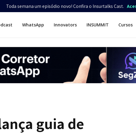
Toda semana um episódio novo! Confira o Insurtalks Cast.
Ace
odcast
WhatsApp
Innovators
INSUMMIT
Cursos
lança guia de