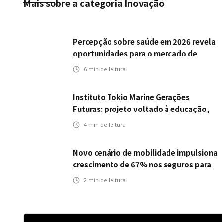
Mais sobre a categoria
Inovação
Percepção sobre saúde em 2026 revela
oportunidades para o mercado de
seguros ampliar cobertura e prevenção
6
min de leitura
Instituto Tokio Marine Gerações
Futuras: projeto voltado à educação,
leitura e empregabilidade
4
min de leitura
Novo cenário de mobilidade impulsiona
crescimento de 67% nos seguros para
veículos elétricos da Bradesco Seguros
2
min de leitura