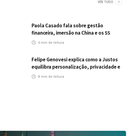
VER TUDO
Paola Casado fala sobre gestão
financeira, imersão na China e os 55
anos da ENS
6
min de leitura
Felipe Genovesi explica como a Justos
equilibra personalização, privacidade e
tecnologia
8
min de leitura