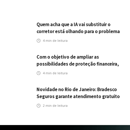
Quem acha que a IA vai substituir o
corretor está olhando para o problema
errado
4
min de leitura
Com o objetivo de ampliar as
possibilidades de proteção financeira,
Icatu Seguros eleva capital segurado
4
min de leitura
individual para até R$ 150 milhões
Novidade no Rio de Janeiro: Bradesco
Seguros garante atendimento gratuito
na Ponte Rio-Niterói
2
min de leitura