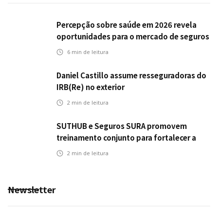
Percepção sobre saúde em 2026 revela
oportunidades para o mercado de seguros
ampliar cobertura e prevenção
6
min de leitura
Daniel Castillo assume resseguradoras do
IRB(Re) no exterior
2
min de leitura
SUTHUB e Seguros SURA promovem
treinamento conjunto para fortalecer a
operação comercial do Seguro Mobilidade
2
min de leitura
no Grupo MDS
Newsletter