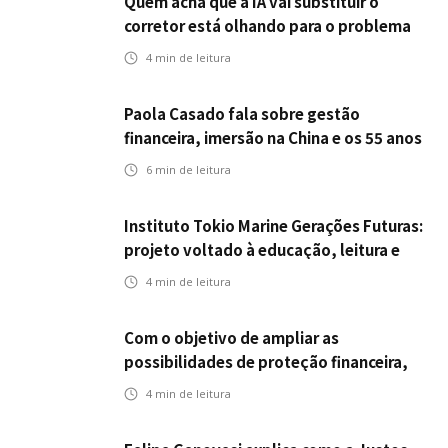
Quem acha que a IA vai substituir o
corretor está olhando para o problema
errado
4
min de leitura
Paola Casado fala sobre gestão
financeira, imersão na China e os 55 anos
da ENS
6
min de leitura
Instituto Tokio Marine Gerações Futuras:
projeto voltado à educação, leitura e
empregabilidade
4
min de leitura
Com o objetivo de ampliar as
possibilidades de proteção financeira,
Icatu Seguros eleva capital segurado
4
min de leitura
individual para até R$ 150 milhões