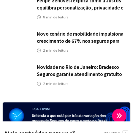
Felipe Genovesi explica como a Justos
equilibra personalização, privacidade e
tecnologia
8
min de leitura
Novo cenário de mobilidade impulsiona
crescimento de 67% nos seguros para
veículos elétricos da Bradesco Seguros
2
min de leitura
Novidade no Rio de Janeiro: Bradesco
Seguros garante atendimento gratuito
na Ponte Rio-Niterói
2
min de leitura