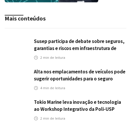
Mais conteúdos
Susep participa de debate sobre seguros,
garantias e riscos em infraestrutura de
transportes
2
min de leitura
Alta nos emplacamentos de veículos pode
sugerir oportunidades para o seguro
automotivo
4
min de leitura
Tokio Marine leva inovação e tecnologia
ao Workshop Integrativo da Poli-USP
2
min de leitura