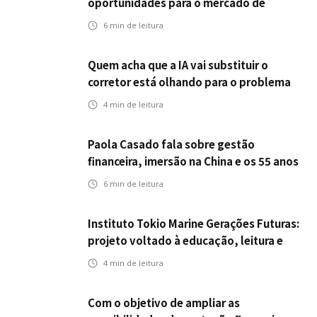
oportunidades para o mercado de
seguros ampliar cobertura e prevenção
6
min de leitura
Quem acha que a IA vai substituir o
corretor está olhando para o problema
errado
4
min de leitura
Paola Casado fala sobre gestão
financeira, imersão na China e os 55 anos
da ENS
6
min de leitura
Instituto Tokio Marine Gerações Futuras:
projeto voltado à educação, leitura e
empregabilidade
4
min de leitura
Com o objetivo de ampliar as