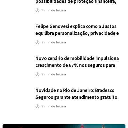
possibilidades de proteção financeira,
Icatu Seguros eleva capital segurado
4
min de leitura
individual para até R$ 150 milhões
Felipe Genovesi explica como a Justos
equilibra personalização, privacidade e
tecnologia
8
min de leitura
Novo cenário de mobilidade impulsiona
crescimento de 67% nos seguros para
veículos elétricos da Bradesco Seguros
2
min de leitura
Novidade no Rio de Janeiro: Bradesco
Seguros garante atendimento gratuito
na Ponte Rio-Niterói
2
min de leitura