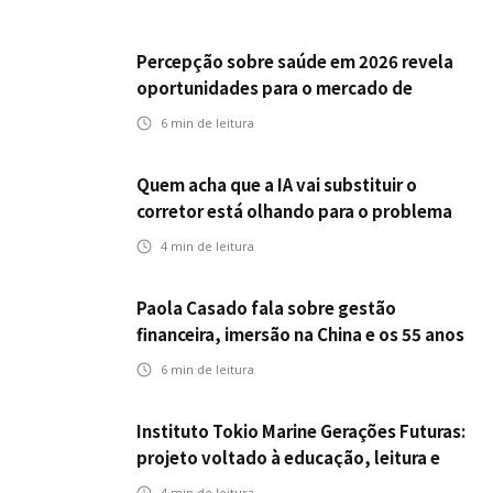
Percepção sobre saúde em 2026 revela
oportunidades para o mercado de
seguros ampliar cobertura e prevenção
6
min de leitura
Quem acha que a IA vai substituir o
corretor está olhando para o problema
errado
4
min de leitura
Paola Casado fala sobre gestão
financeira, imersão na China e os 55 anos
da ENS
6
min de leitura
Instituto Tokio Marine Gerações Futuras:
projeto voltado à educação, leitura e
empregabilidade
4
min de leitura