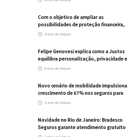
Com o objetivo de ampliar as
possibilidades de proteção financeira,
Icatu Seguros eleva capital segurado
4
min de leitura
individual para até R$ 150 milhões
Felipe Genovesi explica como a Justos
equilibra personalização, privacidade e
tecnologia
8
min de leitura
Novo cenário de mobilidade impulsiona
crescimento de 67% nos seguros para
veículos elétricos da Bradesco Seguros
2
min de leitura
Novidade no Rio de Janeiro: Bradesco
Seguros garante atendimento gratuito
na Ponte Rio-Niterói
2
min de leitura