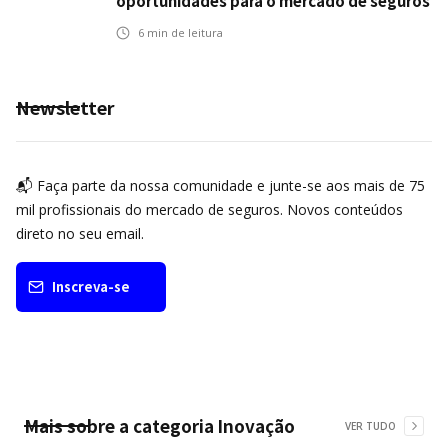
oportunidades para o mercado de seguros
ampliar cobertura e prevenção
6
min de leitura
Newsletter
📬 Faça parte da nossa comunidade e junte-se aos mais de 75
mil profissionais do mercado de seguros. Novos conteúdos
direto no seu email.
Inscreva-se
Mais sobre a categoria
Inovação
VER TUDO