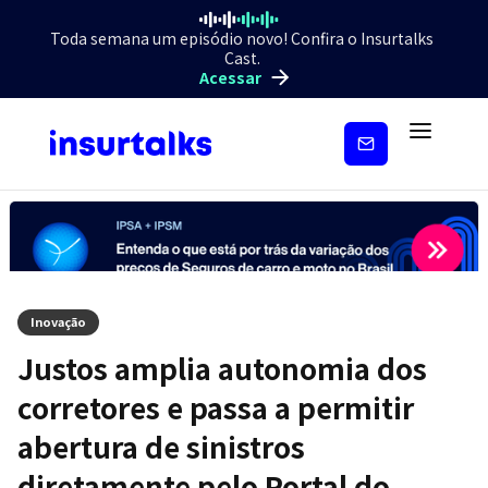
Toda semana um episódio novo! Confira o Insurtalks
Cast.
Acessar
Inscreva-
se
Inovação
Justos amplia autonomia dos
corretores e passa a permitir
abertura de sinistros
diretamente pelo Portal do