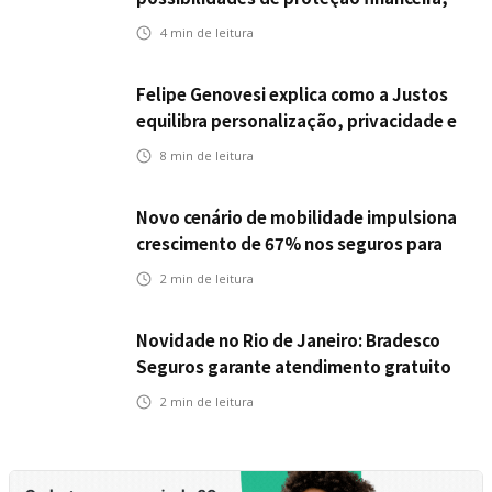
Icatu Seguros eleva capital segurado
4
min de leitura
individual para até R$ 150 milhões
Felipe Genovesi explica como a Justos
equilibra personalização, privacidade e
tecnologia
8
min de leitura
Novo cenário de mobilidade impulsiona
crescimento de 67% nos seguros para
veículos elétricos da Bradesco Seguros
2
min de leitura
Novidade no Rio de Janeiro: Bradesco
Seguros garante atendimento gratuito
na Ponte Rio-Niterói
2
min de leitura