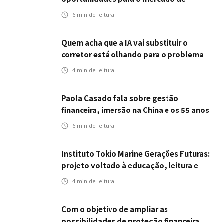
seguros ampliar cobertura e prevenção
6
min de leitura
Quem acha que a IA vai substituir o
corretor está olhando para o problema
errado
4
min de leitura
Paola Casado fala sobre gestão
financeira, imersão na China e os 55 anos
da ENS
6
min de leitura
Instituto Tokio Marine Gerações Futuras:
projeto voltado à educação, leitura e
empregabilidade
4
min de leitura
Com o objetivo de ampliar as
possibilidades de proteção financeira,