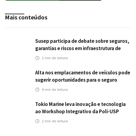
Mais conteúdos
Susep participa de debate sobre seguros,
garantias e riscos em infraestrutura de
transportes
2
min de leitura
Alta nos emplacamentos de veículos pode
sugerir oportunidades para o seguro
automotivo
4
min de leitura
Tokio Marine leva inovação e tecnologia
ao Workshop Integrativo da Poli-USP
2
min de leitura