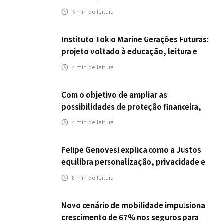
da ENS
6
min de leitura
Instituto Tokio Marine Gerações Futuras:
projeto voltado à educação, leitura e
empregabilidade
4
min de leitura
Com o objetivo de ampliar as
possibilidades de proteção financeira,
Icatu Seguros eleva capital segurado
4
min de leitura
individual para até R$ 150 milhões
Felipe Genovesi explica como a Justos
equilibra personalização, privacidade e
tecnologia
8
min de leitura
Novo cenário de mobilidade impulsiona
crescimento de 67% nos seguros para