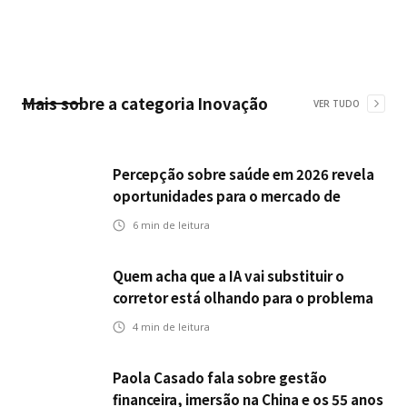
Mais sobre a categoria
Inovação
VER TUDO
Percepção sobre saúde em 2026 revela
oportunidades para o mercado de
seguros ampliar cobertura e prevenção
6
min de leitura
Quem acha que a IA vai substituir o
corretor está olhando para o problema
errado
4
min de leitura
Paola Casado fala sobre gestão
financeira, imersão na China e os 55 anos