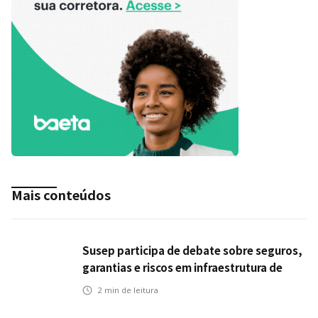
Mais conteúdos
Susep participa de debate sobre seguros,
garantias e riscos em infraestrutura de
transportes
2
min de leitura