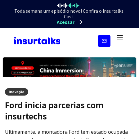
Toda semana um episódio novo! Confira o Insurtalks
Cast.
Acessar
Inscreva-
se
Inovação
Ford inicia parcerias com
insurtechs
Ultimamente, a montadora Ford tem estado ocupada