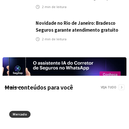
veículos elétricos da Bradesco Seguros
2
min de leitura
Novidade no Rio de Janeiro: Bradesco
Seguros garante atendimento gratuito
na Ponte Rio-Niterói
2
min de leitura
Mais conteúdos para você
VEJA TUDO
Mercado