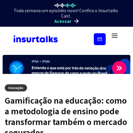
Toda semana um episódio novo! Confira o Insurtalks
Cast.
Acessar
Inscreva-
se
Inovação
Gamificação na educação: como
a metodologia de ensino pode
transformar também o mercado
segurador