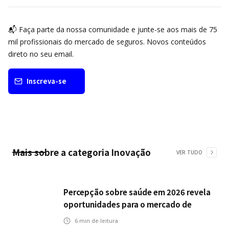
📬 Faça parte da nossa comunidade e junte-se aos mais de 75
mil profissionais do mercado de seguros. Novos conteúdos
direto no seu email.
Inscreva-se
Mais sobre a categoria
Inovação
VER TUDO
Percepção sobre saúde em 2026 revela
oportunidades para o mercado de
seguros ampliar cobertura e prevenção
6
min de leitura