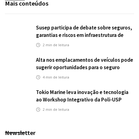
Mais conteúdos
Susep participa de debate sobre seguros,
garantias e riscos em infraestrutura de
transportes
2
min de leitura
Alta nos emplacamentos de veículos pode
sugerir oportunidades para o seguro
automotivo
4
min de leitura
Tokio Marine leva inovação e tecnologia
ao Workshop Integrativo da Poli-USP
2
min de leitura
Newsletter