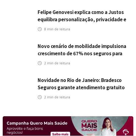
Felipe Genovesi explica como a Justos
equilibra personalização, privacidade e
tecnologia
8
min de leitura
Novo cenário de mobilidade impulsiona
crescimento de 67% nos seguros para
veículos elétricos da Bradesco Seguros
2
min de leitura
Novidade no Rio de Janeiro: Bradesco
Seguros garante atendimento gratuito
na Ponte Rio-Niterói
2
min de leitura