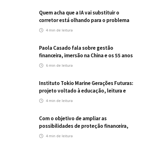
Quem acha que a IA vai substituir o
corretor está olhando para o problema
errado
4
min de leitura
Paola Casado fala sobre gestão
financeira, imersão na China e os 55 anos
da ENS
6
min de leitura
Instituto Tokio Marine Gerações Futuras:
projeto voltado à educação, leitura e
empregabilidade
4
min de leitura
Com o objetivo de ampliar as
possibilidades de proteção financeira,
Icatu Seguros eleva capital segurado
4
min de leitura
individual para até R$ 150 milhões