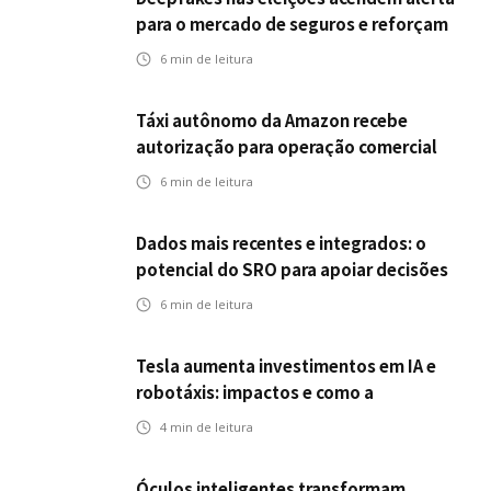
para o mercado de seguros e reforçam
desafios da inteligência artificial
6
min de leitura
Táxi autônomo da Amazon recebe
autorização para operação comercial
nos EUA: como a circulação desses
6
min de leitura
veículos impactam o mercado de
seguros?
Dados mais recentes e integrados: o
potencial do SRO para apoiar decisões
nas seguradoras
6
min de leitura
Tesla aumenta investimentos em IA e
robotáxis: impactos e como a
mobilidade autônoma transforma o
4
min de leitura
futuro dos seguros
Óculos inteligentes transformam