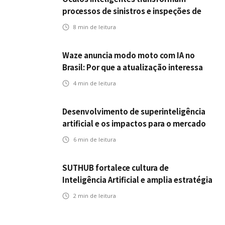
processos de sinistros e inspeções de
seguros
8
min de leitura
Waze anuncia modo moto com IA no
Brasil: Por que a atualização interessa
ao mercado segurador?
4
min de leitura
Desenvolvimento de superinteligência
artificial e os impactos para o mercado
de seguros
6
min de leitura
SUTHUB fortalece cultura de
Inteligência Artificial e amplia estratégia
para toda a organização
2
min de leitura