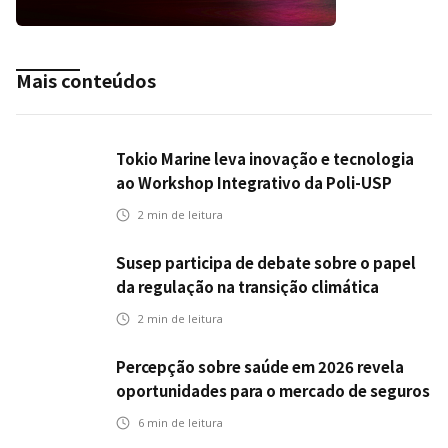
Mais conteúdos
Tokio Marine leva inovação e tecnologia
ao Workshop Integrativo da Poli-USP
2
min de leitura
Susep participa de debate sobre o papel
da regulação na transição climática
2
min de leitura
Percepção sobre saúde em 2026 revela
oportunidades para o mercado de seguros
ampliar cobertura e prevenção
6
min de leitura