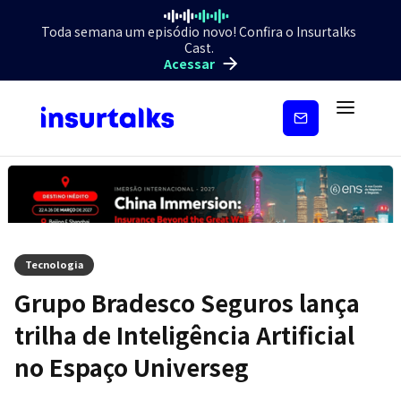
Toda semana um episódio novo! Confira o Insurtalks
Cast.
Acessar
Inscreva-
se
Tecnologia
Grupo Bradesco Seguros lança
trilha de Inteligência Artificial
no Espaço Universeg