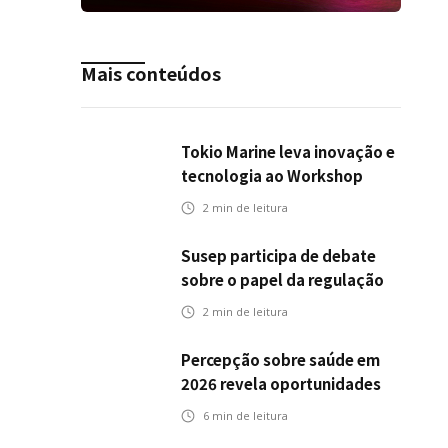
Mais conteúdos
Tokio Marine leva inovação e
tecnologia ao Workshop
Integrativo da Poli-USP
2
min de leitura
Susep participa de debate
sobre o papel da regulação
na transição climática
2
min de leitura
Percepção sobre saúde em
2026 revela oportunidades
para o mercado de seguros
6
min de leitura
ampliar cobertura e