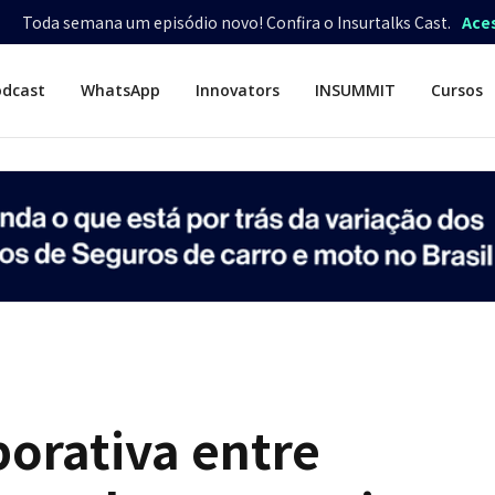
Toda semana um episódio novo! Confira o Insurtalks Cast.
Ace
odcast
WhatsApp
Innovators
INSUMMIT
Cursos
orativa entre