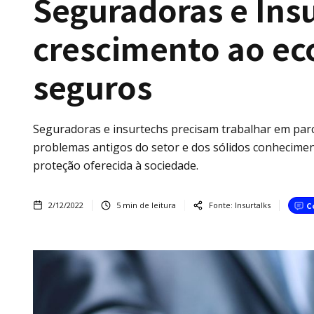
Seguradoras e Ins
crescimento ao ec
seguros
Seguradoras e insurtechs precisam trabalhar em parc
problemas antigos do setor e dos sólidos conhecime
proteção oferecida à sociedade.
2/12/2022
5
min de leitura
Fonte:
Insurtalks
C