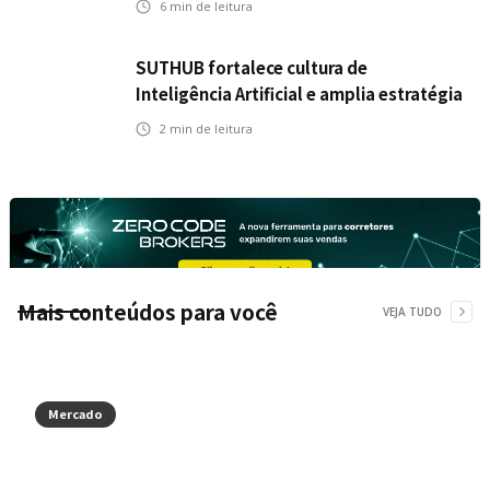
6
min de leitura
SUTHUB fortalece cultura de
Inteligência Artificial e amplia estratégia
para toda a organização
2
min de leitura
Mais conteúdos para você
VEJA TUDO
Mercado