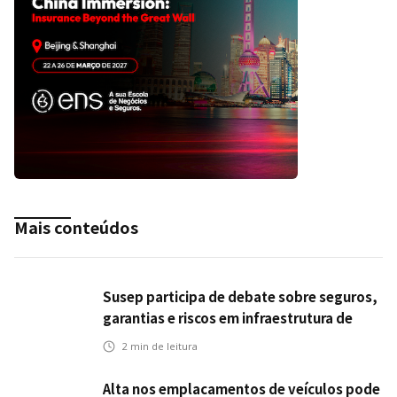
Mais conteúdos
Susep participa de debate sobre seguros,
garantias e riscos em infraestrutura de
transportes
2
min de leitura
Alta nos emplacamentos de veículos pode