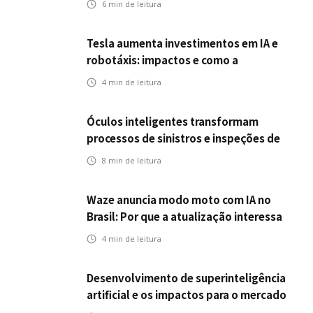
6
min de leitura
Tesla aumenta investimentos em IA e
robotáxis: impactos e como a
mobilidade autônoma transforma o
4
min de leitura
futuro dos seguros
Óculos inteligentes transformam
processos de sinistros e inspeções de
seguros
8
min de leitura
Waze anuncia modo moto com IA no
Brasil: Por que a atualização interessa
ao mercado segurador?
4
min de leitura
Desenvolvimento de superinteligência
artificial e os impactos para o mercado
de seguros