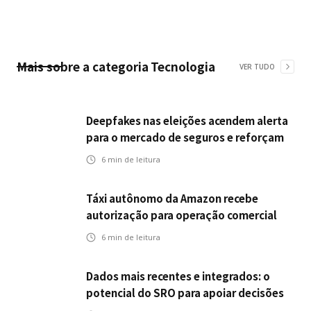
Mais sobre a categoria
Tecnologia
VER TUDO
Deepfakes nas eleições acendem alerta
para o mercado de seguros e reforçam
desafios da inteligência artificial
6
min de leitura
Táxi autônomo da Amazon recebe
autorização para operação comercial
nos EUA: como a circulação desses
6
min de leitura
veículos impactam o mercado de
seguros?
Dados mais recentes e integrados: o
potencial do SRO para apoiar decisões
nas seguradoras