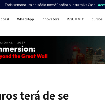
Toda semana um episódio novo! Confira o Insurtalks Cast.
Ace
odcast
WhatsApp
Innovators
INSUMMIT
Cursos
ros terá de se