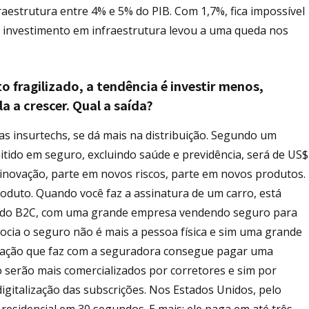
aestrutura entre 4% e 5% do PIB. Com 1,7%, fica impossível
xo investimento em infraestrutura levou a uma queda nos
 fragilizado, a tendência é investir menos,
a a crescer. Qual a saída?
 insurtechs, se dá mais na distribuição. Segundo um
itido em seguro, excluindo saúde e previdência, será de US$
da inovação, parte em novos riscos, parte em novos produtos.
uto. Quando você faz a assinatura de um carro, está
: do B2C, com uma grande empresa vendendo seguro para
cia o seguro não é mais a pessoa física e sim uma grande
ciação que faz com a seguradora consegue pagar uma
serão mais comercializados por corretores e sim por
igitalização das subscrições. Nos Estados Unidos, pelo
 residencial em 30 segundos. E mais: ele paga em até três