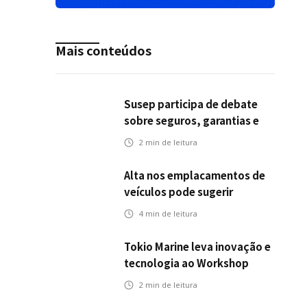
Mais conteúdos
Susep participa de debate
sobre seguros, garantias e
riscos em infraestrutura de
2
min de leitura
transportes
Alta nos emplacamentos de
veículos pode sugerir
oportunidades para o seguro
4
min de leitura
automotivo
Tokio Marine leva inovação e
tecnologia ao Workshop
Integrativo da Poli-USP
2
min de leitura