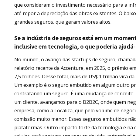
que consideram o investimento necessário para a infr
até repor a depreciação das obras existentes. O bai
grandes seguros, que geram valores altos.
Se a indústria de seguros está em um momento
inclusive em tecnologia, o que poderia ajudá-l
No mundo, o avanço das startups de seguro, chamadas
relatório recente da Accenture, em 2025, o prêmio em
7,5 trilhões. Desse total, mais de US$ 1 trilhão virá 
Um exemplo é o seguro embutido em algum outro prod
contratando um seguro. É uma mudança de conceito
um cliente, avançamos para o B2B2C, onde quem nego
empresa, como a Localiza, que pelo volume de nego
comissão muito menor. Esses seguros embutidos não 
plataformas. Outro impacto forte da tecnologia é na d
celular você contrata um seguro de vida, automóvel e