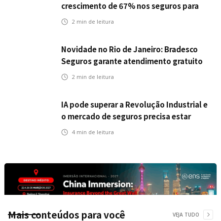
crescimento de 67% nos seguros para
veículos elétricos da Bradesco Seguros
2
min de leitura
Novidade no Rio de Janeiro: Bradesco
Seguros garante atendimento gratuito
na Ponte Rio-Niterói
2
min de leitura
IA pode superar a Revolução Industrial e
o mercado de seguros precisa estar
preparado
4
min de leitura
Mais conteúdos para você
VEJA TUDO