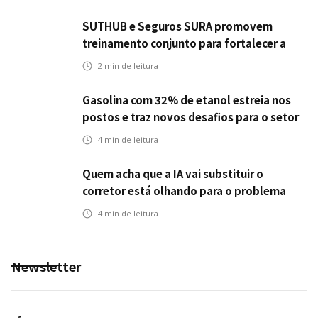
SUTHUB e Seguros SURA promovem
treinamento conjunto para fortalecer a
operação comercial do Seguro Mobilidade
2
min de leitura
no Grupo MDS
Gasolina com 32% de etanol estreia nos
postos e traz novos desafios para o setor
de seguros automotivos
4
min de leitura
Quem acha que a IA vai substituir o
corretor está olhando para o problema
errado
4
min de leitura
Newsletter