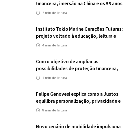
financeira, imersão na China e os 55 anos
da ENS
6
min de leitura
Instituto Tokio Marine Gerações Futuras:
projeto voltado à educação, leitura e
empregabilidade
4
min de leitura
Com o objetivo de ampliar as
possibilidades de proteção financeira,
Icatu Seguros eleva capital segurado
4
min de leitura
individual para até R$ 150 milhões
Felipe Genovesi explica como a Justos
equilibra personalização, privacidade e
tecnologia
8
min de leitura
Novo cenário de mobilidade impulsiona