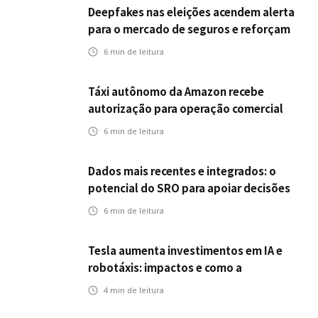
Deepfakes nas eleições acendem alerta
para o mercado de seguros e reforçam
desafios da inteligência artificial
6
min de leitura
Táxi autônomo da Amazon recebe
autorização para operação comercial
nos EUA: como a circulação desses
6
min de leitura
veículos impactam o mercado de
seguros?
Dados mais recentes e integrados: o
potencial do SRO para apoiar decisões
nas seguradoras
6
min de leitura
Tesla aumenta investimentos em IA e
robotáxis: impactos e como a
mobilidade autônoma transforma o
4
min de leitura
futuro dos seguros