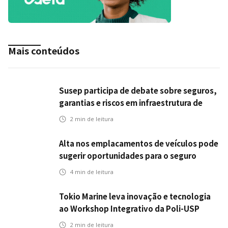
Mais conteúdos
Susep participa de debate sobre seguros,
garantias e riscos em infraestrutura de
transportes
2
min de leitura
Alta nos emplacamentos de veículos pode
sugerir oportunidades para o seguro
automotivo
4
min de leitura
Tokio Marine leva inovação e tecnologia
ao Workshop Integrativo da Poli-USP
2
min de leitura