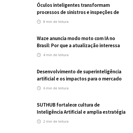
Óculos inteligentes transformam
processos de sinistros e inspeções de
seguros
8
min de leitura
Waze anuncia modo moto com IA no
Brasil: Por que a atualização interessa
ao mercado segurador?
4
min de leitura
Desenvolvimento de superinteligência
artificial e os impactos para o mercado
de seguros
6
min de leitura
SUTHUB fortalece cultura de
Inteligência Artificial e amplia estratégia
para toda a organização
2
min de leitura