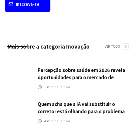
Inscreva-se
Mais sobre a categoria
Inovação
VER TUDO
Percepção sobre saúde em 2026 revela
oportunidades para o mercado de
seguros ampliar cobertura e prevenção
6
min de leitura
Quem acha que a IA vai substituir o
corretor está olhando para o problema
errado
4
min de leitura