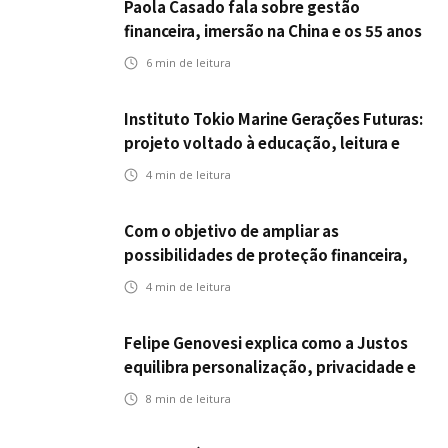
Paola Casado fala sobre gestão
financeira, imersão na China e os 55 anos
da ENS
6
min de leitura
Instituto Tokio Marine Gerações Futuras:
projeto voltado à educação, leitura e
empregabilidade
4
min de leitura
Com o objetivo de ampliar as
possibilidades de proteção financeira,
Icatu Seguros eleva capital segurado
4
min de leitura
individual para até R$ 150 milhões
Felipe Genovesi explica como a Justos
equilibra personalização, privacidade e
tecnologia
8
min de leitura