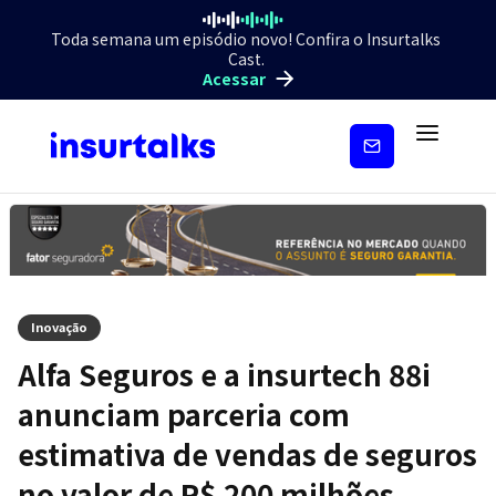
Toda semana um episódio novo! Confira o Insurtalks
Cast.
Acessar
Inscreva-
se
Inovação
Alfa Seguros e a insurtech 88i
anunciam parceria com
estimativa de vendas de seguros
no valor de R$ 200 milhões