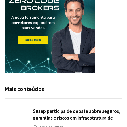
Mais conteúdos
Susep participa de debate sobre seguros,
garantias e riscos em infraestrutura de
transportes
2
min de leitura