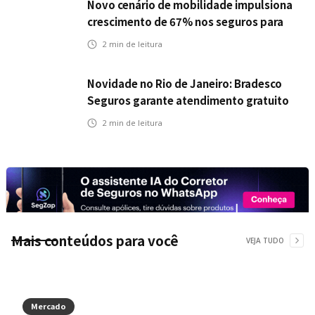
Novo cenário de mobilidade impulsiona
crescimento de 67% nos seguros para
veículos elétricos da Bradesco Seguros
2
min de leitura
Novidade no Rio de Janeiro: Bradesco
Seguros garante atendimento gratuito
na Ponte Rio-Niterói
2
min de leitura
Mais conteúdos para você
VEJA TUDO
Mercado