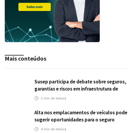
Mais conteúdos
Susep participa de debate sobre seguros,
garantias e riscos em infraestrutura de
transportes
2
min de leitura
Alta nos emplacamentos de veículos pode
sugerir oportunidades para o seguro
automotivo
4
min de leitura