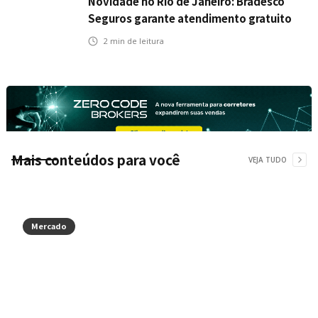
Novidade no Rio de Janeiro: Bradesco
Seguros garante atendimento gratuito
na Ponte Rio-Niterói
2
min de leitura
Mais conteúdos para você
VEJA TUDO
Mercado