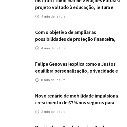
Instituto Tokio Marine Gerações Futuras:
projeto voltado à educação, leitura e
empregabilidade
4
min de leitura
Com o objetivo de ampliar as
possibilidades de proteção financeira,
Icatu Seguros eleva capital segurado
4
min de leitura
individual para até R$ 150 milhões
Felipe Genovesi explica como a Justos
equilibra personalização, privacidade e
tecnologia
8
min de leitura
Novo cenário de mobilidade impulsiona
crescimento de 67% nos seguros para
veículos elétricos da Bradesco Seguros
2
min de leitura