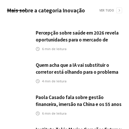
Mais sobre a categoria
Inovação
VER TUDO
Percepção sobre saúde em 2026 revela
oportunidades para o mercado de
seguros ampliar cobertura e prevenção
6
min de leitura
Quem acha que a IA vai substituir o
corretor está olhando para o problema
errado
4
min de leitura
Paola Casado fala sobre gestão
financeira, imersão na China e os 55 anos
da ENS
6
min de leitura