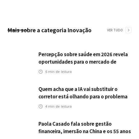
Mais sobre a categoria
Inovação
VER TUDO
Percepção sobre saúde em 2026 revela
oportunidades para o mercado de
seguros ampliar cobertura e prevenção
6
min de leitura
Quem acha que a IA vai substituir o
corretor está olhando para o problema
errado
4
min de leitura
Paola Casado fala sobre gestão
financeira, imersão na China e os 55 anos
da ENS