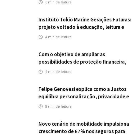
6
min de leitura
Instituto Tokio Marine Gerações Futuras:
projeto voltado à educação, leitura e
empregabilidade
4
min de leitura
Com o objetivo de ampliar as
possibilidades de proteção financeira,
Icatu Seguros eleva capital segurado
4
min de leitura
individual para até R$ 150 milhões
Felipe Genovesi explica como a Justos
equilibra personalização, privacidade e
tecnologia
8
min de leitura
Novo cenário de mobilidade impulsiona
crescimento de 67% nos seguros para
veículos elétricos da Bradesco Seguros