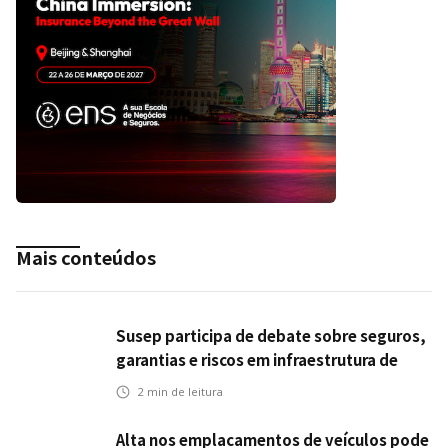
Mais conteúdos
Susep participa de debate sobre seguros,
garantias e riscos em infraestrutura de
transportes
2
min de leitura
Alta nos emplacamentos de veículos pode