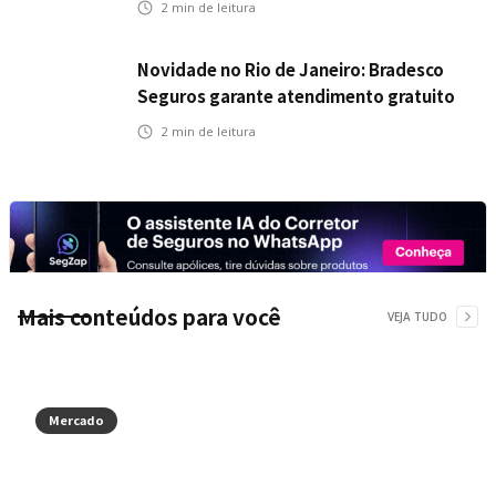
2
min de leitura
Novidade no Rio de Janeiro: Bradesco
Seguros garante atendimento gratuito
na Ponte Rio-Niterói
2
min de leitura
Mais conteúdos para você
VEJA TUDO
Mercado