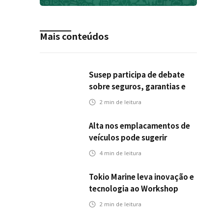
Mais conteúdos
Susep participa de debate
sobre seguros, garantias e
riscos em infraestrutura de
2
min de leitura
transportes
Alta nos emplacamentos de
veículos pode sugerir
oportunidades para o seguro
4
min de leitura
automotivo
Tokio Marine leva inovação e
tecnologia ao Workshop
Integrativo da Poli-USP
2
min de leitura