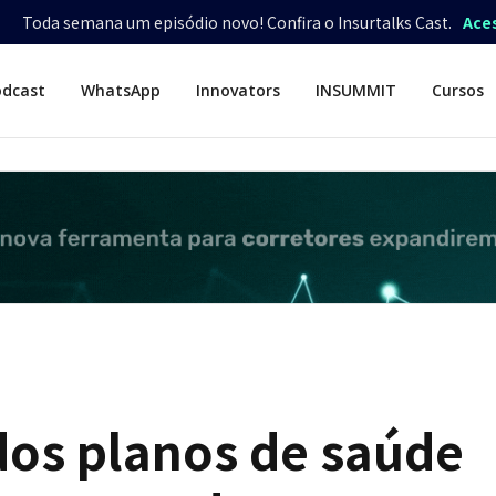
Toda semana um episódio novo! Confira o Insurtalks Cast.
Ace
odcast
WhatsApp
Innovators
INSUMMIT
Cursos
dos planos de saúde