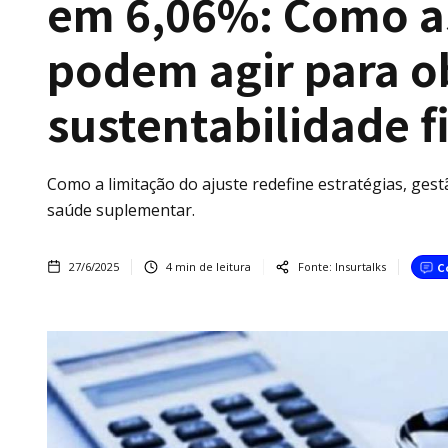
em 6,06%: Como a
podem agir para o
sustentabilidade f
Como a limitação do ajuste redefine estratégias, ges
saúde suplementar.
27/6/2025
4
min de leitura
Fonte:
Insurtalks
C