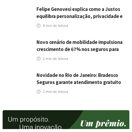
Felipe Genovesi explica como a Justos
equilibra personalização, privacidade e
tecnologia
8
min de leitura
Novo cenário de mobilidade impulsiona
crescimento de 67% nos seguros para
veículos elétricos da Bradesco Seguros
2
min de leitura
Novidade no Rio de Janeiro: Bradesco
Seguros garante atendimento gratuito
na Ponte Rio-Niterói
2
min de leitura