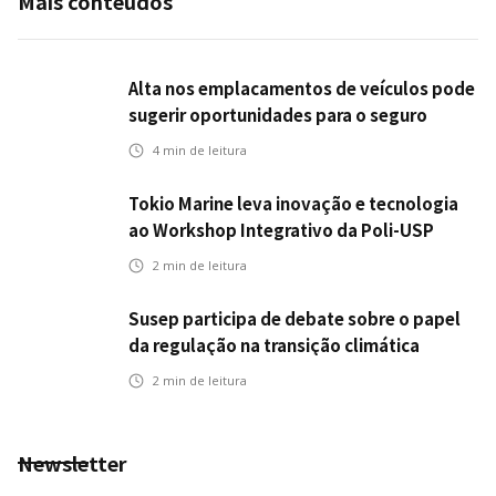
Mais conteúdos
Alta nos emplacamentos de veículos pode
sugerir oportunidades para o seguro
automotivo
4
min de leitura
Tokio Marine leva inovação e tecnologia
ao Workshop Integrativo da Poli-USP
2
min de leitura
Susep participa de debate sobre o papel
da regulação na transição climática
2
min de leitura
Newsletter