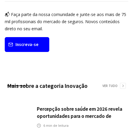
📬 Faça parte da nossa comunidade e junte-se aos mais de 75
mil profissionais do mercado de seguros. Novos conteúdos
direto no seu email.
Inscreva-se
Mais sobre a categoria
Inovação
VER TUDO
Percepção sobre saúde em 2026 revela
oportunidades para o mercado de
seguros ampliar cobertura e prevenção
6
min de leitura