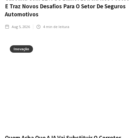
E Traz Novos Desafios Para O Setor De Seguros
Automotivos
Aug 5, 2026
4
min de leitura
Inovação
Quem Acha Que A IA Vai Substituir O Corretor