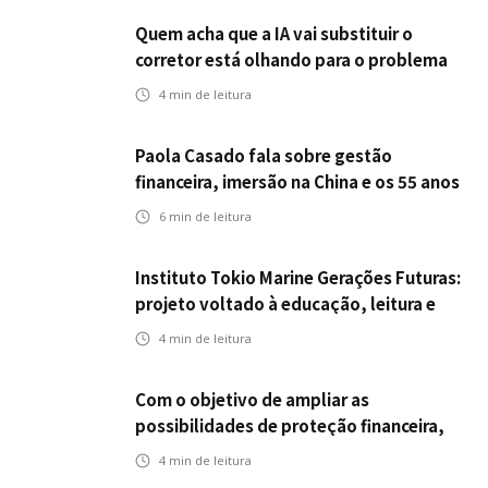
Quem acha que a IA vai substituir o
corretor está olhando para o problema
errado
4
min de leitura
Paola Casado fala sobre gestão
financeira, imersão na China e os 55 anos
da ENS
6
min de leitura
Instituto Tokio Marine Gerações Futuras:
projeto voltado à educação, leitura e
empregabilidade
4
min de leitura
Com o objetivo de ampliar as
possibilidades de proteção financeira,
Icatu Seguros eleva capital segurado
4
min de leitura
individual para até R$ 150 milhões