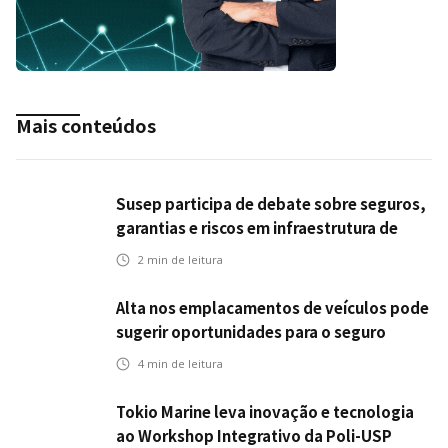
Mais conteúdos
Susep participa de debate sobre seguros,
garantias e riscos em infraestrutura de
transportes
2
min de leitura
Alta nos emplacamentos de veículos pode
sugerir oportunidades para o seguro
automotivo
4
min de leitura
Tokio Marine leva inovação e tecnologia
ao Workshop Integrativo da Poli-USP