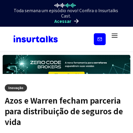
Toda semana um episódio novo! Confira o Insurtalks
Cast.
Acessar
Inscreva-
se
Inovação
Azos e Warren fecham parceria
para distribuição de seguros de
vida