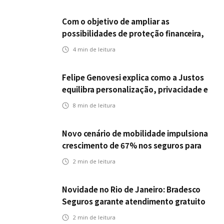
Com o objetivo de ampliar as
possibilidades de proteção financeira,
Icatu Seguros eleva capital segurado
4
min de leitura
individual para até R$ 150 milhões
Felipe Genovesi explica como a Justos
equilibra personalização, privacidade e
tecnologia
8
min de leitura
Novo cenário de mobilidade impulsiona
crescimento de 67% nos seguros para
veículos elétricos da Bradesco Seguros
2
min de leitura
Novidade no Rio de Janeiro: Bradesco
Seguros garante atendimento gratuito
na Ponte Rio-Niterói
2
min de leitura