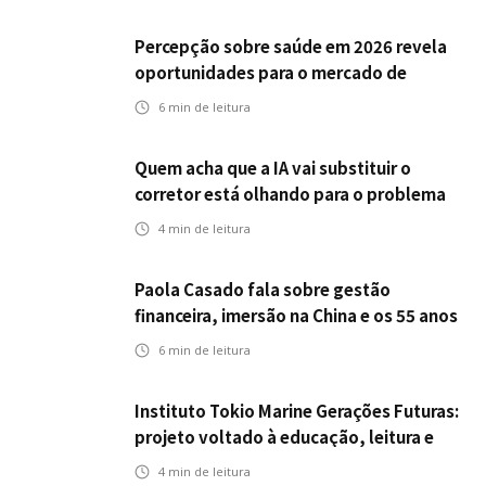
Percepção sobre saúde em 2026 revela
oportunidades para o mercado de
seguros ampliar cobertura e prevenção
6
min de leitura
Quem acha que a IA vai substituir o
corretor está olhando para o problema
errado
4
min de leitura
Paola Casado fala sobre gestão
financeira, imersão na China e os 55 anos
da ENS
6
min de leitura
Instituto Tokio Marine Gerações Futuras:
projeto voltado à educação, leitura e
empregabilidade
4
min de leitura