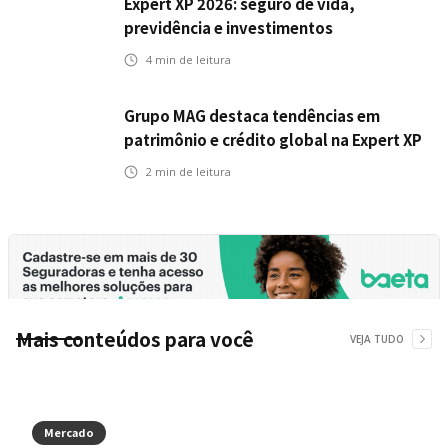
Expert XP 2026: seguro de vida,
previdência e investimentos
estabelecem uma nova agenda para a
4
min de leitura
inteligência financeira no Brasil
Grupo MAG destaca tendências em
patrimônio e crédito global na Expert XP
2026
2
min de leitura
Mais conteúdos para você
VEJA TUDO
Mercado