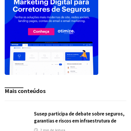
Mais conteúdos
Susep participa de debate sobre seguros,
garantias e riscos em infraestrutura de
transportes
2
min de leitura