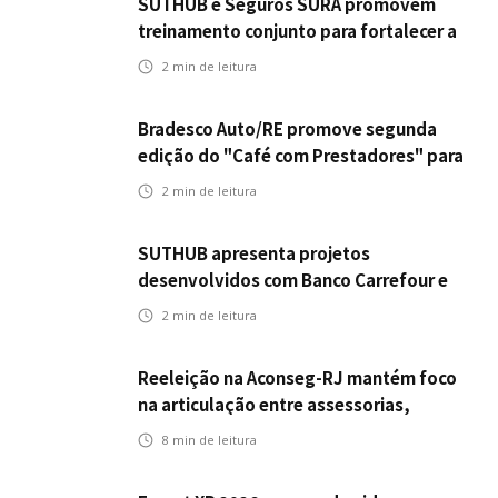
SUTHUB e Seguros SURA promovem
treinamento conjunto para fortalecer a
operação comercial do Seguro
2
min de leitura
Mobilidade no Grupo MDS
Bradesco Auto/RE promove segunda
edição do "Café com Prestadores" para
fortalecer parceria e aprimorar
2
min de leitura
experiência dos clientes
SUTHUB apresenta projetos
desenvolvidos com Banco Carrefour e
A.PET no Congresso Latino-Americano
2
min de leitura
de Open Innovation
Reeleição na Aconseg-RJ mantém foco
na articulação entre assessorias,
corretores e seguradoras
8
min de leitura