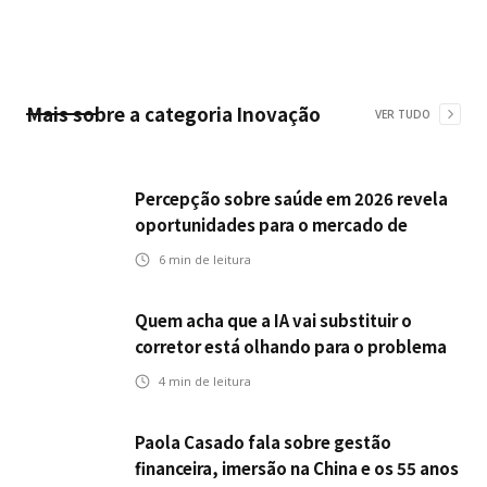
Mais sobre a categoria
Inovação
VER TUDO
Percepção sobre saúde em 2026 revela
oportunidades para o mercado de
seguros ampliar cobertura e prevenção
6
min de leitura
Quem acha que a IA vai substituir o
corretor está olhando para o problema
errado
4
min de leitura
Paola Casado fala sobre gestão
financeira, imersão na China e os 55 anos