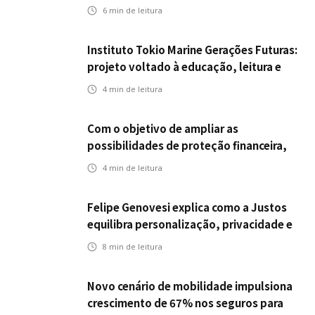
da ENS
6
min de leitura
Instituto Tokio Marine Gerações Futuras:
projeto voltado à educação, leitura e
empregabilidade
4
min de leitura
Com o objetivo de ampliar as
possibilidades de proteção financeira,
Icatu Seguros eleva capital segurado
4
min de leitura
individual para até R$ 150 milhões
Felipe Genovesi explica como a Justos
equilibra personalização, privacidade e
tecnologia
8
min de leitura
Novo cenário de mobilidade impulsiona
crescimento de 67% nos seguros para