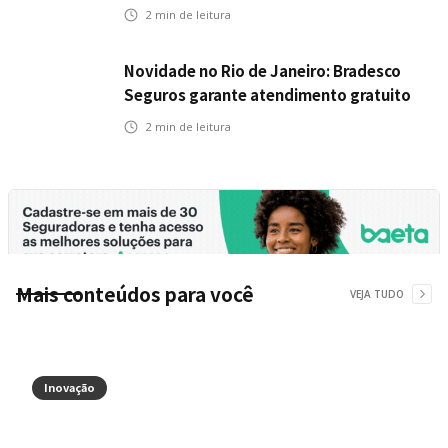
veículos elétricos da Bradesco Seguros
2
min de leitura
Novidade no Rio de Janeiro: Bradesco
Seguros garante atendimento gratuito
na Ponte Rio-Niterói
2
min de leitura
Mais conteúdos para você
VEJA TUDO
Inovação