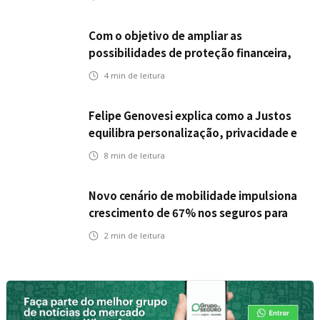
Com o objetivo de ampliar as
possibilidades de proteção financeira,
Icatu Seguros eleva capital segurado
4
min de leitura
individual para até R$ 150 milhões
Felipe Genovesi explica como a Justos
equilibra personalização, privacidade e
tecnologia
8
min de leitura
Novo cenário de mobilidade impulsiona
crescimento de 67% nos seguros para
veículos elétricos da Bradesco Seguros
2
min de leitura