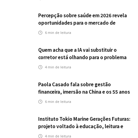
Percepção sobre saúde em 2026 revela
oportunidades para o mercado de
seguros ampliar cobertura e prevenção
6
min de leitura
Quem acha que a IA vai substituir o
corretor está olhando para o problema
errado
4
min de leitura
Paola Casado fala sobre gestão
financeira, imersão na China e os 55 anos
da ENS
6
min de leitura
Instituto Tokio Marine Gerações Futuras:
projeto voltado à educação, leitura e
empregabilidade
4
min de leitura