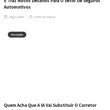
E Traz Novos Desafios Para O Setor De Seguros
Automotivos
Aug 5, 2026
4
min de leitura
Inovação
Quem Acha Que A IA Vai Substituir O Corretor