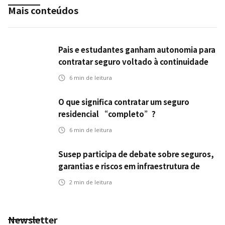
Mais conteúdos
Pais e estudantes ganham autonomia para
contratar seguro voltado à continuidade
dos estudos
6
min de leitura
O que significa contratar um seguro
residencial “completo”?
6
min de leitura
Susep participa de debate sobre seguros,
garantias e riscos em infraestrutura de
transportes
2
min de leitura
Newsletter