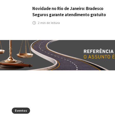
Novidade no Rio de Janeiro: Bradesco
Seguros garante atendimento gratuito
na Ponte Rio-Niterói
2
min de leitura
Eventos