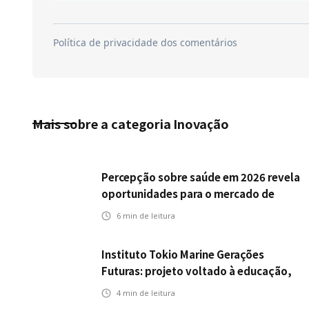
Mais sobre a categoria
Inovação
Percepção sobre saúde em 2026 revela
oportunidades para o mercado de
seguros ampliar cobertura e prevenção
6
min de leitura
Instituto Tokio Marine Gerações
Futuras: projeto voltado à educação,
leitura e empregabilidade
4
min de leitura