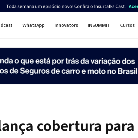
Toda semana um episódio novo! Confira o Insurtalks Cast.
Ace
odcast
WhatsApp
Innovators
INSUMMIT
Cursos
lança cobertura para