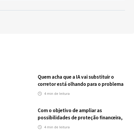
Quem acha que a IA vai substituir o
corretor está olhando para o problema
errado
4
min de leitura
Com o objetivo de ampliar as
possibilidades de proteção financeira,
Icatu Seguros eleva capital segurado
4
min de leitura
individual para até R$ 150 milhões