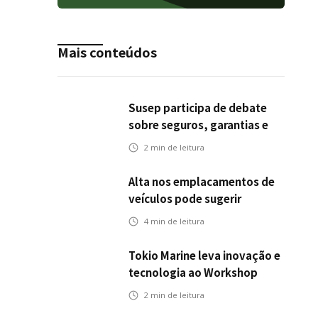
Mais conteúdos
Susep participa de debate
sobre seguros, garantias e
riscos em infraestrutura de
2
min de leitura
transportes
Alta nos emplacamentos de
veículos pode sugerir
oportunidades para o seguro
4
min de leitura
automotivo
Tokio Marine leva inovação e
tecnologia ao Workshop
Integrativo da Poli-USP
2
min de leitura