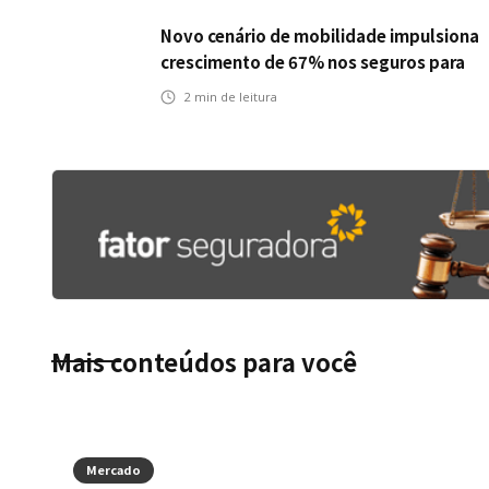
Novo cenário de mobilidade impulsiona
crescimento de 67% nos seguros para
veículos elétricos da Bradesco Seguros
2
min de leitura
Mais conteúdos para você
Mercado