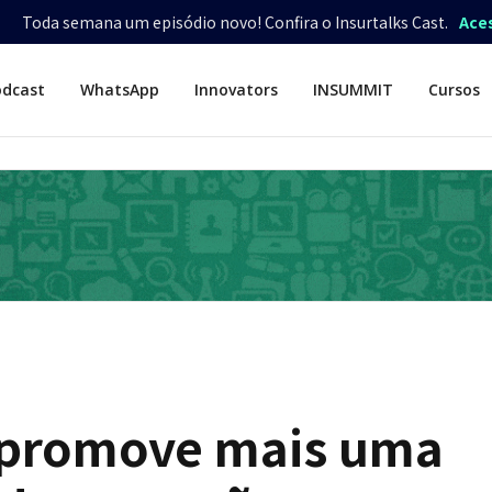
Toda semana um episódio novo! Confira o Insurtalks Cast.
Ace
odcast
WhatsApp
Innovators
INSUMMIT
Cursos
 promove mais uma