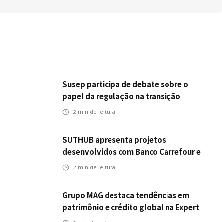
Susep participa de debate sobre o
papel da regulação na transição
climática
2
min de leitura
SUTHUB apresenta projetos
desenvolvidos com Banco Carrefour e
A.PET no Congresso Latino-Americano
2
min de leitura
de Open Innovation
Grupo MAG destaca tendências em
patrimônio e crédito global na Expert
XP 2026