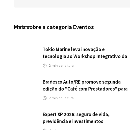
Mais sobre a categoria
Eventos
Tokio Marine leva inovação e
tecnologia ao Workshop Integrativo da
Poli-USP
2
min de leitura
Bradesco Auto/RE promove segunda
edição do "Café com Prestadores" para
fortalecer parceria e aprimorar
2
min de leitura
experiência dos clientes
Expert XP 2026: seguro de vida,
previdência e investimentos
estabelecem uma nova agenda para a