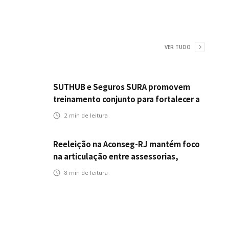
VER TUDO
SUTHUB e Seguros SURA promovem
treinamento conjunto para fortalecer a
operação comercial do Seguro
2
min de leitura
Mobilidade no Grupo MDS
Reeleição na Aconseg-RJ mantém foco
na articulação entre assessorias,
corretores e seguradoras
8
min de leitura