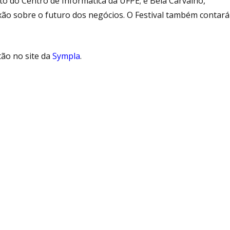
rito do Centro de Informática da UFPE; e Beia Carvalho,
xão sobre o futuro dos negócios. O Festival também contará
ão no site da
Sympla
.