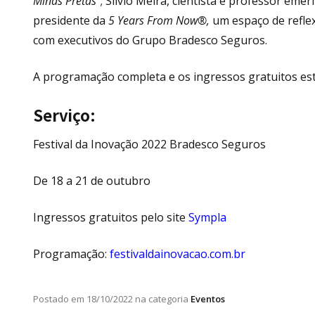
Minas Pretas”
; Silvio Meira, cientista e professor emé
presidente da
5 Years From Now®,
um espaço de refle
com executivos do Grupo Bradesco Seguros.
A programação completa e os ingressos gratuitos est
Serviço:
Festival da Inovação 2022 Bradesco Seguros
De 18 a 21 de outubro
Ingressos gratuitos pelo site
Sympla
Programação:
festivaldainovacao.com.br
Postado em
18/10/2022
na categoria
Eventos