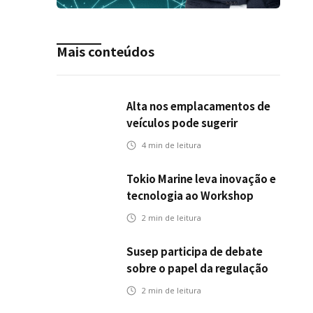
Mais conteúdos
Alta nos emplacamentos de
veículos pode sugerir
oportunidades para o seguro
4
min de leitura
automotivo
Tokio Marine leva inovação e
tecnologia ao Workshop
Integrativo da Poli-USP
2
min de leitura
Susep participa de debate
sobre o papel da regulação
na transição climática
2
min de leitura