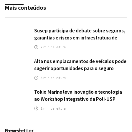
Mais conteúdos
Susep participa de debate sobre seguros,
garantias e riscos em infraestrutura de
transportes
2
min de leitura
Alta nos emplacamentos de veículos pode
sugerir oportunidades para o seguro
automotivo
4
min de leitura
Tokio Marine leva inovação e tecnologia
ao Workshop Integrativo da Poli-USP
2
min de leitura
Newsletter