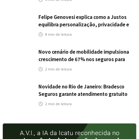
individual para até R$ 150 milhões
Felipe Genovesi explica como a Justos
equilibra personalização, privacidade e
tecnologia
8
min de leitura
Novo cenário de mobilidade impulsiona
crescimento de 67% nos seguros para
veículos elétricos da Bradesco Seguros
2
min de leitura
Novidade no Rio de Janeiro: Bradesco
Seguros garante atendimento gratuito
na Ponte Rio-Niterói
2
min de leitura