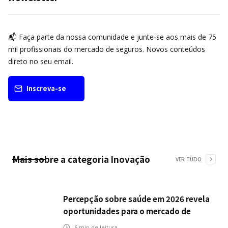
📬 Faça parte da nossa comunidade e junte-se aos mais de 75
mil profissionais do mercado de seguros. Novos conteúdos
direto no seu email.
Inscreva-se
Mais sobre a categoria
Inovação
VER TUDO
Percepção sobre saúde em 2026 revela
oportunidades para o mercado de
seguros ampliar cobertura e prevenção
6
min de leitura