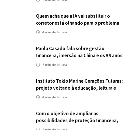
Quem acha que a IA vai substituir o
corretor está olhando para o problema
errado
4
min de leitura
Paola Casado fala sobre gestão
financeira, imersão na China e os 55 anos
da ENS
6
min de leitura
Instituto Tokio Marine Gerações Futuras:
projeto voltado à educação, leitura e
empregabilidade
4
min de leitura
Com o objetivo de ampliar as
possibilidades de proteção financeira,
Icatu Seguros eleva capital segurado
4
min de leitura