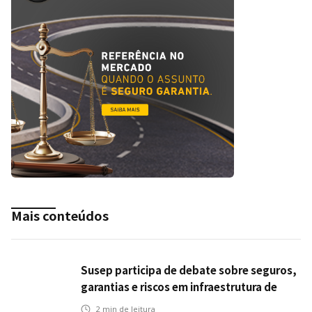
Mais conteúdos
Susep participa de debate sobre seguros,
garantias e riscos em infraestrutura de
transportes
2
min de leitura