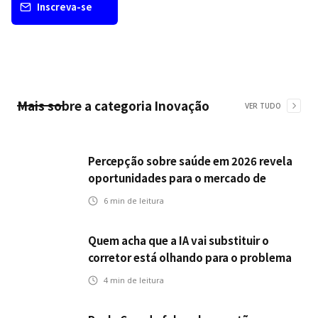
Inscreva-se
Mais sobre a categoria
Inovação
VER TUDO
Percepção sobre saúde em 2026 revela
oportunidades para o mercado de
seguros ampliar cobertura e prevenção
6
min de leitura
Quem acha que a IA vai substituir o
corretor está olhando para o problema
errado
4
min de leitura