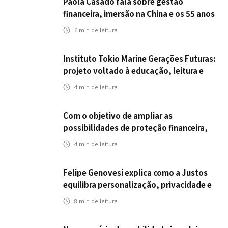
Paola Casado fala sobre gestão
financeira, imersão na China e os 55 anos
da ENS
6
min de leitura
Instituto Tokio Marine Gerações Futuras:
projeto voltado à educação, leitura e
empregabilidade
4
min de leitura
Com o objetivo de ampliar as
possibilidades de proteção financeira,
Icatu Seguros eleva capital segurado
4
min de leitura
individual para até R$ 150 milhões
Felipe Genovesi explica como a Justos
equilibra personalização, privacidade e
tecnologia
8
min de leitura