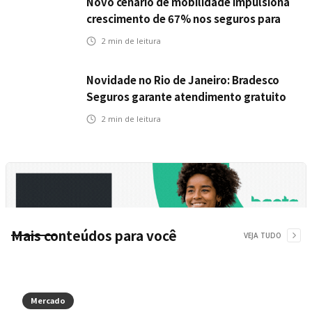
Novo cenário de mobilidade impulsiona
crescimento de 67% nos seguros para
veículos elétricos da Bradesco Seguros
2
min de leitura
Novidade no Rio de Janeiro: Bradesco
Seguros garante atendimento gratuito
na Ponte Rio-Niterói
2
min de leitura
Mais conteúdos para você
VEJA TUDO
Mercado