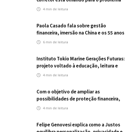
errado
4
min de leitura
Paola Casado fala sobre gestão
financeira, imersão na China e os 55 anos
da ENS
6
min de leitura
Instituto Tokio Marine Gerações Futuras:
projeto voltado à educação, leitura e
empregabilidade
4
min de leitura
Com o objetivo de ampliar as
possibilidades de proteção financeira,
Icatu Seguros eleva capital segurado
4
min de leitura
individual para até R$ 150 milhões
Felipe Genovesi explica como a Justos
equilibra personalização, privacidade e