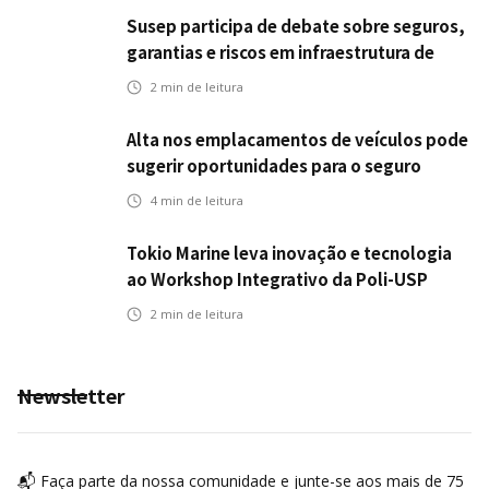
Susep participa de debate sobre seguros,
garantias e riscos em infraestrutura de
transportes
2
min de leitura
Alta nos emplacamentos de veículos pode
sugerir oportunidades para o seguro
automotivo
4
min de leitura
Tokio Marine leva inovação e tecnologia
ao Workshop Integrativo da Poli-USP
2
min de leitura
Newsletter
📬 Faça parte da nossa comunidade e junte-se aos mais de 75