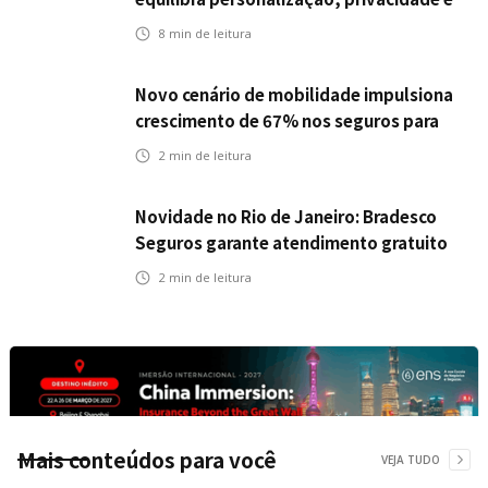
tecnologia
8
min de leitura
Novo cenário de mobilidade impulsiona
crescimento de 67% nos seguros para
veículos elétricos da Bradesco Seguros
2
min de leitura
Novidade no Rio de Janeiro: Bradesco
Seguros garante atendimento gratuito
na Ponte Rio-Niterói
2
min de leitura
Mais conteúdos para você
VEJA TUDO