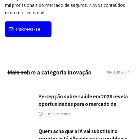
mil profissionais do mercado de seguros. Novos conteúdos
direto no seu email.
Inscreva-se
Mais sobre a categoria
Inovação
VER TUDO
Percepção sobre saúde em 2026 revela
oportunidades para o mercado de
seguros ampliar cobertura e prevenção
6
min de leitura
Quem acha que a IA vai substituir o
corretor está olhando para o problema