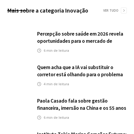
Mais sobre a categoria
Inovação
VER TUDO
Percepção sobre saúde em 2026 revela
oportunidades para o mercado de
seguros ampliar cobertura e prevenção
6
min de leitura
Quem acha que a IA vai substituir o
corretor está olhando para o problema
errado
4
min de leitura
Paola Casado fala sobre gestão
financeira, imersão na China e os 55 anos
da ENS
6
min de leitura