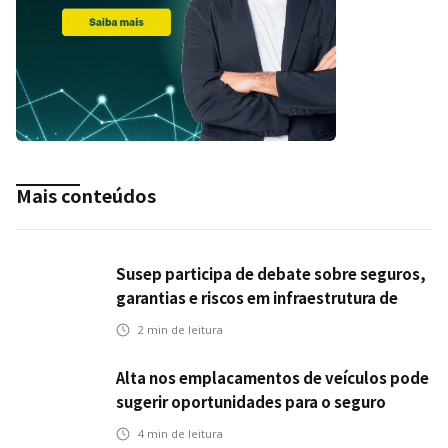
Mais conteúdos
Susep participa de debate sobre seguros,
garantias e riscos em infraestrutura de
transportes
2
min de leitura
Alta nos emplacamentos de veículos pode
sugerir oportunidades para o seguro
automotivo
4
min de leitura