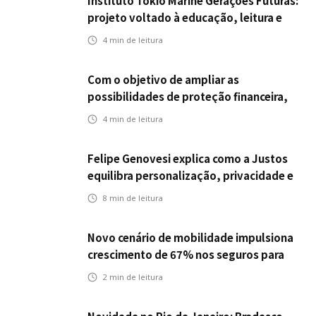
Instituto Tokio Marine Gerações Futuras:
projeto voltado à educação, leitura e
empregabilidade
4
min de leitura
Com o objetivo de ampliar as
possibilidades de proteção financeira,
Icatu Seguros eleva capital segurado
4
min de leitura
individual para até R$ 150 milhões
Felipe Genovesi explica como a Justos
equilibra personalização, privacidade e
tecnologia
8
min de leitura
Novo cenário de mobilidade impulsiona
crescimento de 67% nos seguros para
veículos elétricos da Bradesco Seguros
2
min de leitura