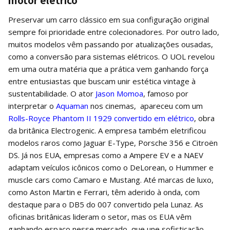
Preservar um carro clássico em sua configuração original
sempre foi prioridade entre colecionadores. Por outro lado,
muitos modelos vêm passando por atualizações ousadas,
como a conversão para sistemas elétricos. O UOL revelou
em uma outra matéria que a prática vem ganhando força
entre entusiastas que buscam unir estética vintage à
sustentabilidade. O ator
Jason Momoa
, famoso por
interpretar o
Aquaman
nos cinemas, apareceu com um
Rolls-Royce Phantom II 1929 convertido em elétrico
, obra
da britânica Electrogenic. A empresa também eletrificou
modelos raros como Jaguar E-Type, Porsche 356 e Citroën
DS. Já nos EUA, empresas como a Ampere EV e a NAEV
adaptam veículos icônicos como o DeLorean, o Hummer e
muscle cars como Camaro e Mustang. Até marcas de luxo,
como Aston Martin e Ferrari, têm aderido à onda, com
destaque para o DB5 do 007 convertido pela Lunaz. As
oficinas britânicas lideram o setor, mas os EUA vêm
ganhando espaço nesse mercado, que une sofisticação