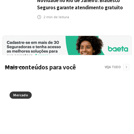
Novidade no Rio de Janeiro: Bradesco
Seguros garante atendimento gratuito
na Ponte Rio-Niterói
2
min de leitura
Mais conteúdos para você
VEJA TUDO
Mercado