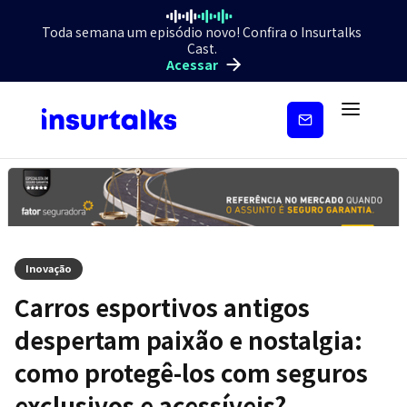
Toda semana um episódio novo! Confira o Insurtalks
Cast.
Acessar
Inscreva-
se
Inovação
Carros esportivos antigos
despertam paixão e nostalgia:
como protegê-los com seguros
exclusivos e acessíveis?