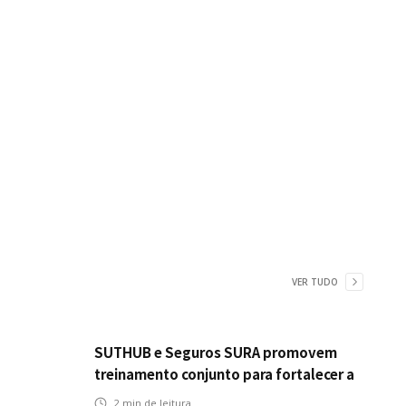
VER TUDO
SUTHUB e Seguros SURA promovem
treinamento conjunto para fortalecer a
operação comercial do Seguro
2
min de leitura