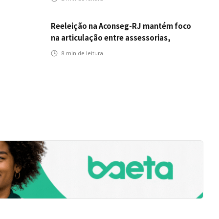
Mobilidade no Grupo MDS
Reeleição na Aconseg-RJ mantém foco
na articulação entre assessorias,
corretores e seguradoras
8
min de leitura