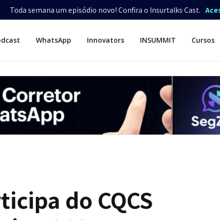
Toda semana um episódio novo! Confira o Insurtalks Cast.
Ace
odcast
WhatsApp
Innovators
INSUMMIT
Cursos
ticipa do CQCS