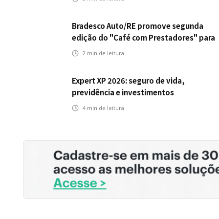
Bradesco Auto/RE promove segunda
edição do "Café com Prestadores" para
fortalecer parceria e aprimorar
2
min de leitura
experiência dos clientes
Expert XP 2026: seguro de vida,
previdência e investimentos
estabelecem uma nova agenda para a
4
min de leitura
inteligência financeira no Brasil