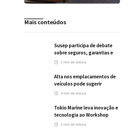
Mais conteúdos
Susep participa de debate
sobre seguros, garantias e
riscos em infraestrutura de
2
min de leitura
transportes
Alta nos emplacamentos de
veículos pode sugerir
oportunidades para o seguro
4
min de leitura
automotivo
Tokio Marine leva inovação e
tecnologia ao Workshop
Integrativo da Poli-USP
2
min de leitura