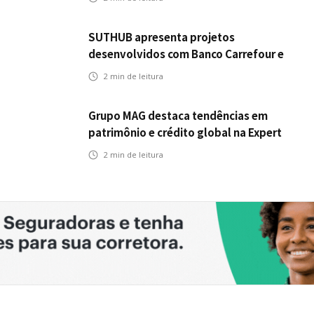
SUTHUB apresenta projetos
desenvolvidos com Banco Carrefour e
A.PET no Congresso Latino-Americano
2
min de leitura
de Open Innovation
Grupo MAG destaca tendências em
patrimônio e crédito global na Expert
XP 2026
2
min de leitura