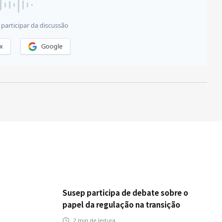
Susep participa de debate sobre o
papel da regulação na transição
climática
2
min de leitura