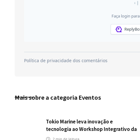
Mais sobre a categoria
Eventos
Tokio Marine leva inovação e
tecnologia ao Workshop Integrativo da
Poli-USP
2
min de leitura