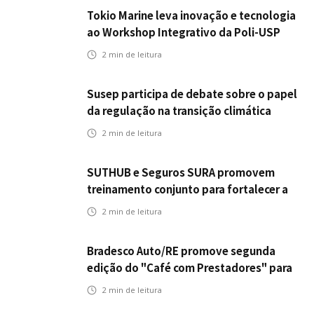
Tokio Marine leva inovação e tecnologia
ao Workshop Integrativo da Poli-USP
2
min de leitura
Susep participa de debate sobre o papel
da regulação na transição climática
2
min de leitura
SUTHUB e Seguros SURA promovem
treinamento conjunto para fortalecer a
operação comercial do Seguro
2
min de leitura
Mobilidade no Grupo MDS
Bradesco Auto/RE promove segunda
edição do "Café com Prestadores" para
fortalecer parceria e aprimorar
2
min de leitura
experiência dos clientes