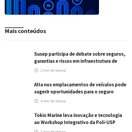
Mais conteúdos
Susep participa de debate sobre seguros,
garantias e riscos em infraestrutura de
transportes
2
min de leitura
Alta nos emplacamentos de veículos pode
sugerir oportunidades para o seguro
automotivo
4
min de leitura
Tokio Marine leva inovação e tecnologia
ao Workshop Integrativo da Poli-USP
2
min de leitura