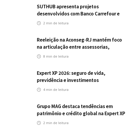
SUTHUB apresenta projetos
desenvolvidos com Banco Carrefour e
A.PET no Congresso Latino-Americano
2
min de leitura
de Open Innovation
Reeleição na Aconseg-RJ mantém foco
na articulação entre assessorias,
corretores e seguradoras
8
min de leitura
Expert XP 2026: seguro de vida,
previdência e investimentos
estabelecem uma nova agenda para a
4
min de leitura
inteligência financeira no Brasil
Grupo MAG destaca tendências em
patrimônio e crédito global na Expert XP
2026
2
min de leitura