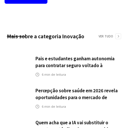
Mais sobre a categoria
Inovação
VER TUDO
Pais e estudantes ganham autonomia
para contratar seguro voltado à
continuidade dos estudos
6
min de leitura
Percepção sobre saúde em 2026 revela
oportunidades para o mercado de
seguros ampliar cobertura e prevenção
6
min de leitura
Quem acha que a IA vai substituir o