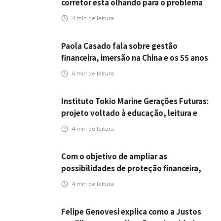
corretor está olhando para o problema
errado
4
min de leitura
Paola Casado fala sobre gestão
financeira, imersão na China e os 55 anos
da ENS
6
min de leitura
Instituto Tokio Marine Gerações Futuras:
projeto voltado à educação, leitura e
empregabilidade
4
min de leitura
Com o objetivo de ampliar as
possibilidades de proteção financeira,
Icatu Seguros eleva capital segurado
4
min de leitura
individual para até R$ 150 milhões
Felipe Genovesi explica como a Justos