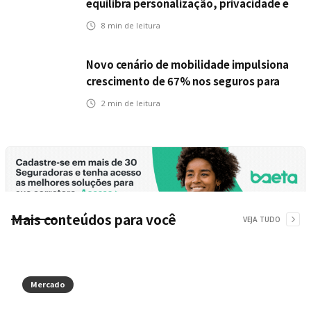
equilibra personalização, privacidade e
tecnologia
8
min de leitura
Novo cenário de mobilidade impulsiona
crescimento de 67% nos seguros para
veículos elétricos da Bradesco Seguros
2
min de leitura
Mais conteúdos para você
VEJA TUDO
Mercado