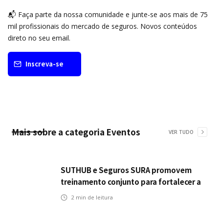
📬 Faça parte da nossa comunidade e junte-se aos mais de 75
mil profissionais do mercado de seguros. Novos conteúdos
direto no seu email.
Inscreva-se
Mais sobre a categoria
Eventos
VER TUDO
SUTHUB e Seguros SURA promovem
treinamento conjunto para fortalecer a
operação comercial do Seguro
2
min de leitura
Mobilidade no Grupo MDS