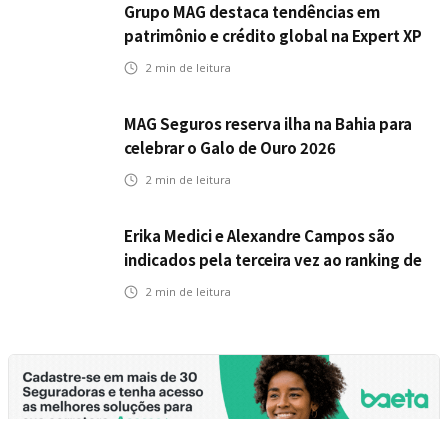
Grupo MAG destaca tendências em
patrimônio e crédito global na Expert XP
2026
2
min de leitura
MAG Seguros reserva ilha na Bahia para
celebrar o Galo de Ouro 2026
2
min de leitura
Erika Medici e Alexandre Campos são
indicados pela terceira vez ao ranking de
CEOs e RHs Mais Admirados
2
min de leitura