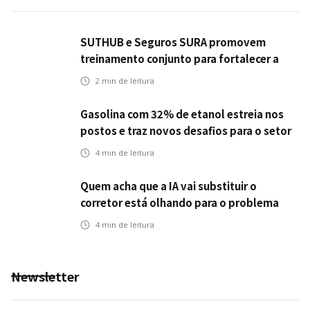
SUTHUB e Seguros SURA promovem
treinamento conjunto para fortalecer a
operação comercial do Seguro Mobilidade
2
min de leitura
no Grupo MDS
Gasolina com 32% de etanol estreia nos
postos e traz novos desafios para o setor
de seguros automotivos
4
min de leitura
Quem acha que a IA vai substituir o
corretor está olhando para o problema
errado
4
min de leitura
Newsletter