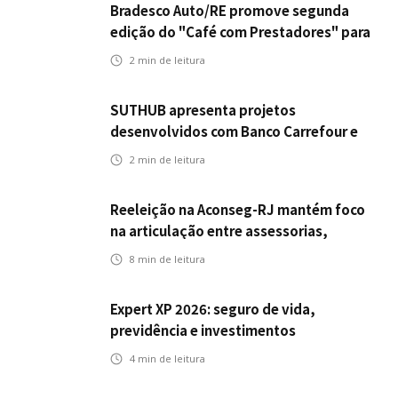
Bradesco Auto/RE promove segunda
edição do "Café com Prestadores" para
fortalecer parceria e aprimorar
2
min de leitura
experiência dos clientes
SUTHUB apresenta projetos
desenvolvidos com Banco Carrefour e
A.PET no Congresso Latino-Americano
2
min de leitura
de Open Innovation
Reeleição na Aconseg-RJ mantém foco
na articulação entre assessorias,
corretores e seguradoras
8
min de leitura
Expert XP 2026: seguro de vida,
previdência e investimentos
estabelecem uma nova agenda para a
4
min de leitura
inteligência financeira no Brasil