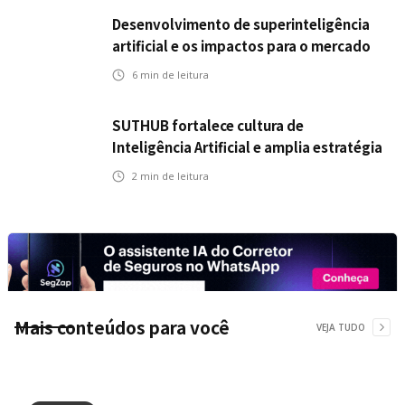
Desenvolvimento de superinteligência
artificial e os impactos para o mercado
de seguros
6
min de leitura
SUTHUB fortalece cultura de
Inteligência Artificial e amplia estratégia
para toda a organização
2
min de leitura
Mais conteúdos para você
VEJA TUDO