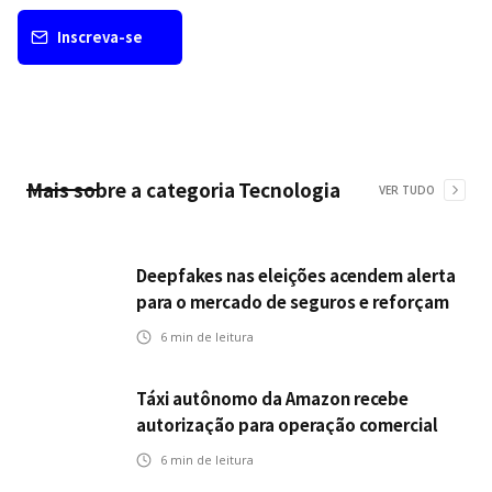
Inscreva-se
Mais sobre a categoria
Tecnologia
VER TUDO
Deepfakes nas eleições acendem alerta
para o mercado de seguros e reforçam
desafios da inteligência artificial
6
min de leitura
Táxi autônomo da Amazon recebe
autorização para operação comercial
nos EUA: como a circulação desses
6
min de leitura
veículos impactam o mercado de