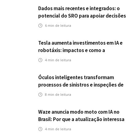
seguros?
Dados mais recentes e integrados: o
potencial do SRO para apoiar decisões
nas seguradoras
6
min de leitura
Tesla aumenta investimentos em IA e
robotáxis: impactos e como a
mobilidade autônoma transforma o
4
min de leitura
futuro dos seguros
Óculos inteligentes transformam
processos de sinistros e inspeções de
seguros
8
min de leitura
Waze anuncia modo moto com IA no
Brasil: Por que a atualização interessa
ao mercado segurador?
4
min de leitura