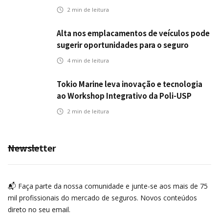
transportes
2
min de leitura
Alta nos emplacamentos de veículos pode
sugerir oportunidades para o seguro
automotivo
4
min de leitura
Tokio Marine leva inovação e tecnologia
ao Workshop Integrativo da Poli-USP
2
min de leitura
Newsletter
📬 Faça parte da nossa comunidade e junte-se aos mais de 75
mil profissionais do mercado de seguros. Novos conteúdos
direto no seu email.