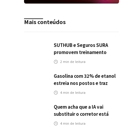
Mais conteúdos
SUTHUB e Seguros SURA
promovem treinamento
conjunto para fortalecer a
2
min de leitura
operação comercial do
Seguro Mobilidade no Grupo
Gasolina com 32% de etanol
MDS
estreia nos postos e traz
novos desafios para o setor
4
min de leitura
de seguros automotivos
Quem acha que a IA vai
substituir o corretor está
olhando para o problema
4
min de leitura
errado