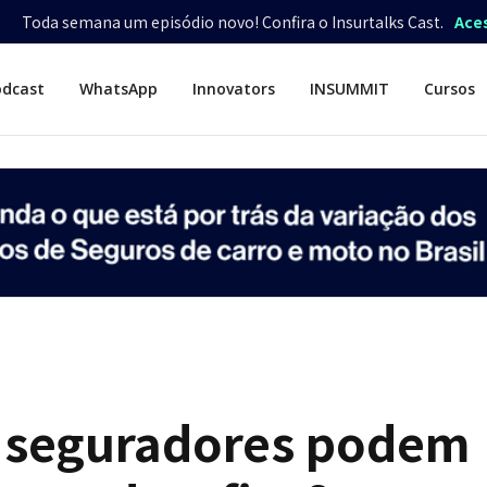
Toda semana um episódio novo! Confira o Insurtalks Cast.
Ace
odcast
WhatsApp
Innovators
INSUMMIT
Cursos
e seguradores podem