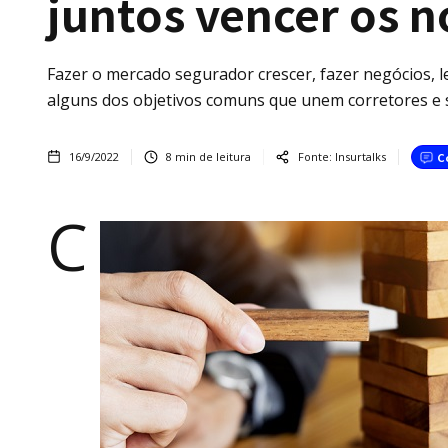
juntos vencer os n
Fazer o mercado segurador crescer, fazer negócios, 
alguns dos objetivos comuns que unem corretores e 
16/9/2022
8
min de leitura
Fonte:
Insurtalks
C
C