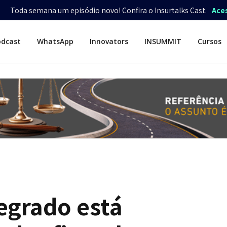
Toda semana um episódio novo! Confira o Insurtalks Cast.
Ace
odcast
WhatsApp
Innovators
INSUMMIT
Cursos
egrado está