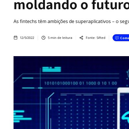
moldando o futuro
As fintechs têm ambições de superaplicativos – o segu
12/5/2022
5
min de leitura
Fonte:
Sifted
Come