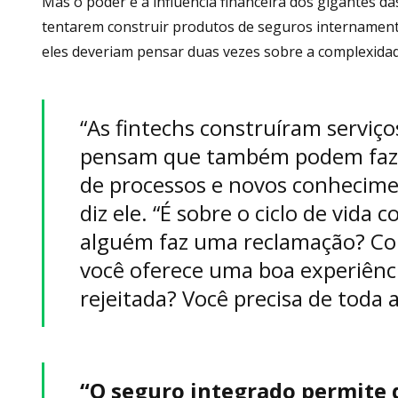
Mas o poder e a influência financeira dos gigantes das
tentarem construir produtos de seguros internamente.
eles deveriam pensar duas vezes sobre a complexidad
“As fintechs construíram serviç
pensam que também podem faze
de processos e novos conhecime
diz ele. “É sobre o ciclo de vid
alguém faz uma reclamação? Co
você oferece uma boa experiência
rejeitada? Você precisa de toda a
“O seguro integrado permite 