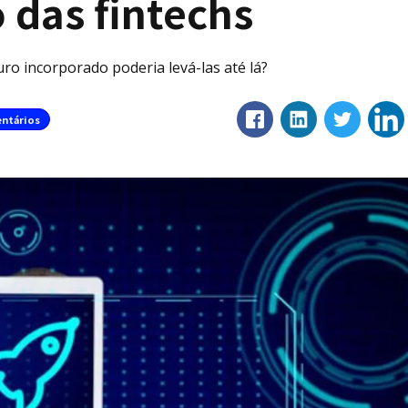
 das fintechs
ro incorporado poderia levá-las até lá?
ntários