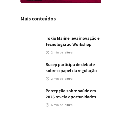
Mais conteúdos
Tokio Marine leva inovação e
tecnologia ao Workshop
Integrativo da Poli-USP
2
min de leitura
Susep participa de debate
sobre o papel da regulação
na transição climática
2
min de leitura
Percepção sobre saúde em
2026 revela oportunidades
para o mercado de seguros
6
min de leitura
ampliar cobertura e