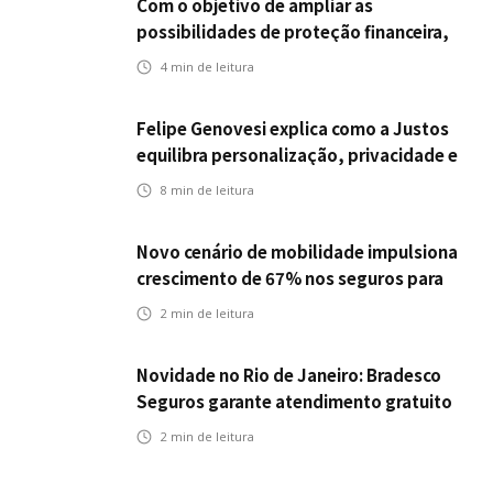
Com o objetivo de ampliar as
possibilidades de proteção financeira,
Icatu Seguros eleva capital segurado
4
min de leitura
individual para até R$ 150 milhões
Felipe Genovesi explica como a Justos
equilibra personalização, privacidade e
tecnologia
8
min de leitura
Novo cenário de mobilidade impulsiona
crescimento de 67% nos seguros para
veículos elétricos da Bradesco Seguros
2
min de leitura
Novidade no Rio de Janeiro: Bradesco
Seguros garante atendimento gratuito
na Ponte Rio-Niterói
2
min de leitura