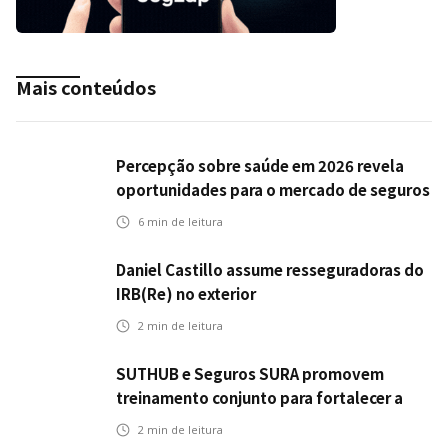
Mais conteúdos
Percepção sobre saúde em 2026 revela
oportunidades para o mercado de seguros
ampliar cobertura e prevenção
6
min de leitura
Daniel Castillo assume resseguradoras do
IRB(Re) no exterior
2
min de leitura
SUTHUB e Seguros SURA promovem
treinamento conjunto para fortalecer a
operação comercial do Seguro Mobilidade
2
min de leitura
no Grupo MDS