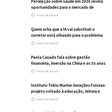
Percepção sobre saúde em 2026 revela
oportunidades para o mercado de
seguros ampliar cobertura e prevenção
6
min de leitura
Quem acha que a IA vai substituir o
corretor está olhando para o problema
errado
4
min de leitura
Paola Casado fala sobre gestão
financeira, imersão na China e os 55 anos
da ENS
6
min de leitura
Instituto Tokio Marine Gerações Futuras:
projeto voltado à educação, leitura e
empregabilidade
4
min de leitura