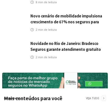
tecnologia
8
min de leitura
Novo cenário de mobilidade impulsiona
crescimento de 67% nos seguros para
veículos elétricos da Bradesco Seguros
2
min de leitura
Novidade no Rio de Janeiro: Bradesco
Seguros garante atendimento gratuito
na Ponte Rio-Niterói
2
min de leitura
Mais conteúdos para você
VEJA TUDO