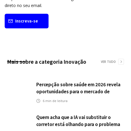
direto no seu email.
Inscreva-se
Mais sobre a categoria
Inovação
VER TUDO
Percepção sobre saúde em 2026 revela
oportunidades para o mercado de
seguros ampliar cobertura e prevenção
6
min de leitura
Quem acha que a IA vai substituir o
corretor está olhando para o problema