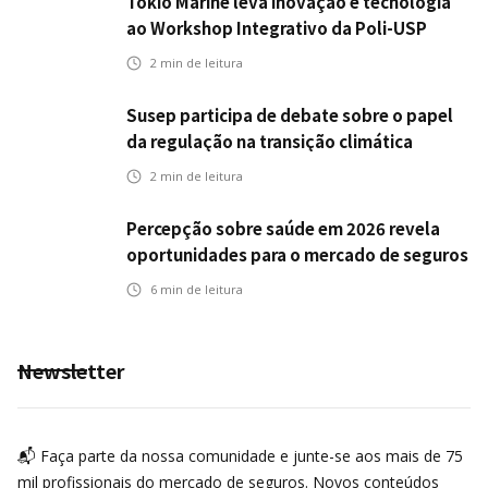
Tokio Marine leva inovação e tecnologia
ao Workshop Integrativo da Poli-USP
2
min de leitura
Susep participa de debate sobre o papel
da regulação na transição climática
2
min de leitura
Percepção sobre saúde em 2026 revela
oportunidades para o mercado de seguros
ampliar cobertura e prevenção
6
min de leitura
Newsletter
📬 Faça parte da nossa comunidade e junte-se aos mais de 75
mil profissionais do mercado de seguros. Novos conteúdos