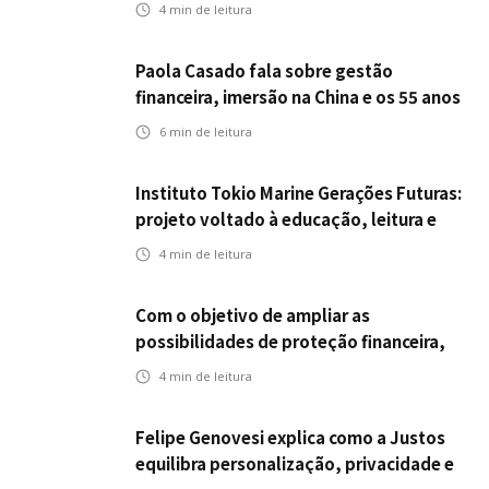
errado
4
min de leitura
Paola Casado fala sobre gestão
financeira, imersão na China e os 55 anos
da ENS
6
min de leitura
Instituto Tokio Marine Gerações Futuras:
projeto voltado à educação, leitura e
empregabilidade
4
min de leitura
Com o objetivo de ampliar as
possibilidades de proteção financeira,
Icatu Seguros eleva capital segurado
4
min de leitura
individual para até R$ 150 milhões
Felipe Genovesi explica como a Justos
equilibra personalização, privacidade e