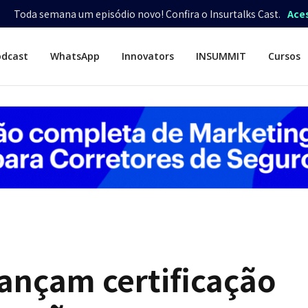
Toda semana um episódio novo! Confira o Insurtalks Cast.
Ace
odcast
WhatsApp
Innovators
INSUMMIT
Cursos
ançam certificação