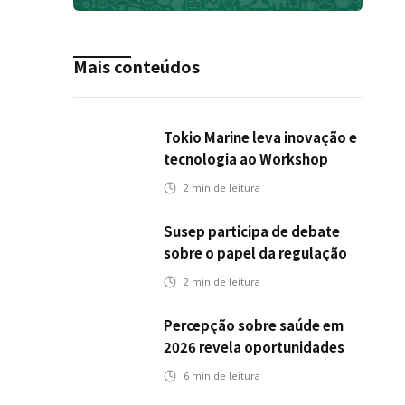
Mais conteúdos
Tokio Marine leva inovação e
tecnologia ao Workshop
Integrativo da Poli-USP
2
min de leitura
Susep participa de debate
sobre o papel da regulação
na transição climática
2
min de leitura
Percepção sobre saúde em
2026 revela oportunidades
para o mercado de seguros
6
min de leitura
ampliar cobertura e