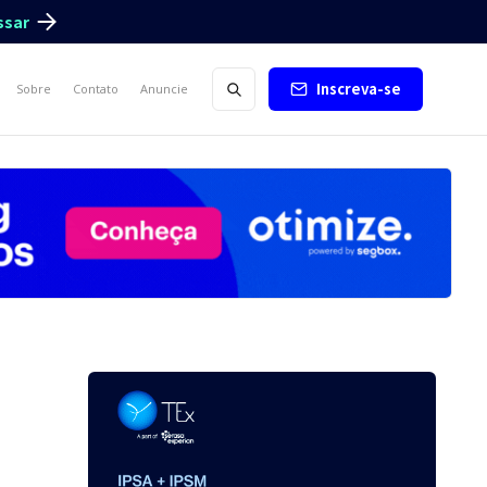
ssar
Inscreva-se
Sobre
Contato
Anuncie