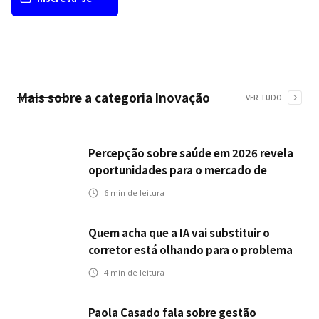
Mais sobre a categoria
Inovação
VER TUDO
Percepção sobre saúde em 2026 revela
oportunidades para o mercado de
seguros ampliar cobertura e prevenção
6
min de leitura
Quem acha que a IA vai substituir o
corretor está olhando para o problema
errado
4
min de leitura
Paola Casado fala sobre gestão