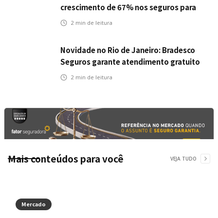
crescimento de 67% nos seguros para
veículos elétricos da Bradesco Seguros
2
min de leitura
Novidade no Rio de Janeiro: Bradesco
Seguros garante atendimento gratuito
na Ponte Rio-Niterói
2
min de leitura
Mais conteúdos para você
VEJA TUDO
Mercado