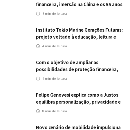
financeira, imersão na China e os 55 anos
da ENS
6
min de leitura
Instituto Tokio Marine Gerações Futuras:
projeto voltado à educação, leitura e
empregabilidade
4
min de leitura
Com o objetivo de ampliar as
possibilidades de proteção financeira,
Icatu Seguros eleva capital segurado
4
min de leitura
individual para até R$ 150 milhões
Felipe Genovesi explica como a Justos
equilibra personalização, privacidade e
tecnologia
8
min de leitura
Novo cenário de mobilidade impulsiona