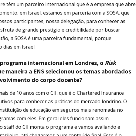
e têm um parceiro internacional que é a empresa que abre
omento, em Israel, estamos em parceria com a SOSA, que
ssos participantes, nossa delegação, para conhecer as
fruta de grande prestígio e credibilidade por buscar
ntão, a SOSA é uma parceira fundamental, porque
o dias em Israel.
programa internacional em Londres, o
Risk
que maneira a ENS selecionou os temas abordados
envolvimento do corpo docente?
ais de 10 anos com o
CII, que é o Chartered Insurance
cutivos para conhecer as práticas do mercado londrino. O
 a instituição de educação em seguros mais renomada no
gramas com eles. Em geral eles funcionam assim:
 staff do CII monta o programa e vamos avaliando e
sileiro, até chegarmos a um conteúdo final. Esse é o