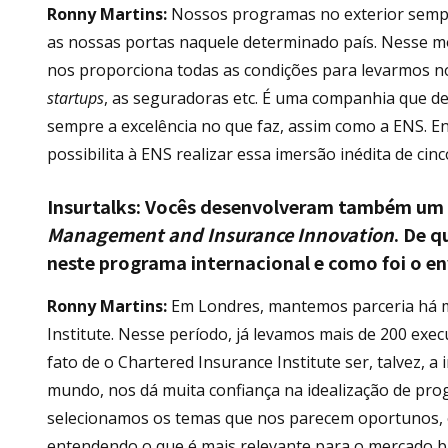
Ronny Martins:
Nossos programas no exterior sempr
as nossas portas naquele determinado país. Nesse m
nos proporciona todas as condições para levarmos no
startups
, as seguradoras etc. É uma companhia que des
sempre a excelência no que faz, assim como a ENS. E
possibilita à ENS realizar essa imersão inédita de cinc
Insurtalks:
Vocês desenvolveram também um 
Management and Insurance Innovation
. De 
neste programa internacional e como foi o 
Ronny Martins:
Em Londres, mantemos parceria há m
Institute. Nesse período, já levamos mais de 200 exe
fato de o Chartered Insurance Institute ser, talvez,
mundo, nos dá muita confiança na idealização de pro
selecionamos os temas que nos parecem oportunos, o
entendendo o que é mais relevante para o mercado bra