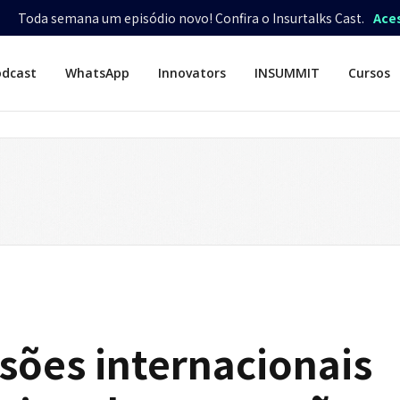
Toda semana um episódio novo! Confira o Insurtalks Cast.
Ace
odcast
WhatsApp
Innovators
INSUMMIT
Cursos
ões internacionais