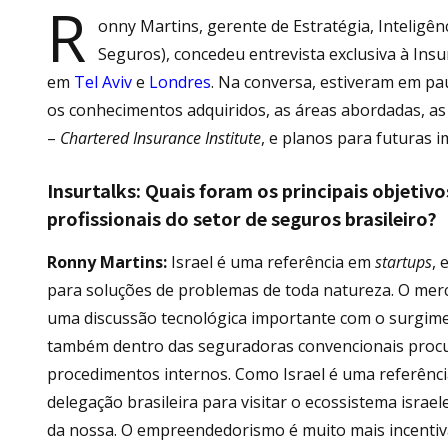
R
onny Martins, gerente de Estratégia, Inteligê
Seguros), concedeu entrevista exclusiva à Ins
em
Tel Aviv
e
Londres
. Na conversa, estiveram em pau
os conhecimentos adquiridos, as áreas abordadas, as
–
Chartered Insurance Institute
, e planos para futuras i
Insurtalks:
Quais foram os principais objetivo
profissionais do setor de seguros brasileiro?
Ronny Martins:
Israel é uma referência em
startups
,
para soluções de problemas de toda natureza. O merc
uma discussão tecnológica importante com o surgim
também dentro das seguradoras convencionais procu
procedimentos internos. Como Israel é uma referênc
delegação brasileira para visitar o ecossistema israe
da nossa. O empreendedorismo é muito mais incentiva