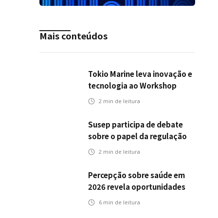
Mais conteúdos
Tokio Marine leva inovação e
tecnologia ao Workshop
Integrativo da Poli-USP
2
min de leitura
Susep participa de debate
sobre o papel da regulação
na transição climática
2
min de leitura
Percepção sobre saúde em
2026 revela oportunidades
para o mercado de seguros
6
min de leitura
ampliar cobertura e