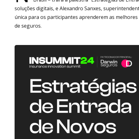
soluções digitais, e Alexandro Sanxes, superintende
única para os participantes aprenderem as melhores
de seguros.