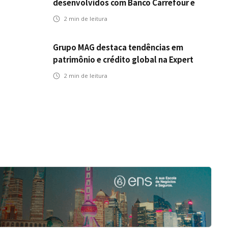
desenvolvidos com Banco Carrefour e
A.PET no Congresso Latino-Americano
2
min de leitura
de Open Innovation
Grupo MAG destaca tendências em
patrimônio e crédito global na Expert
XP 2026
2
min de leitura