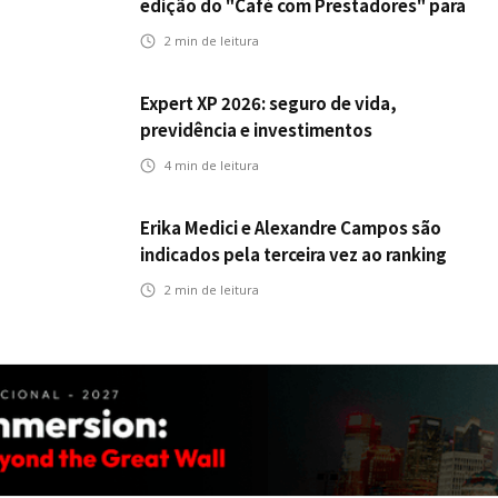
edição do "Café com Prestadores" para
fortalecer parceria e aprimorar
2
min de leitura
experiência dos clientes
Expert XP 2026: seguro de vida,
previdência e investimentos
estabelecem uma nova agenda para a
4
min de leitura
inteligência financeira no Brasil
Erika Medici e Alexandre Campos são
indicados pela terceira vez ao ranking
de CEOs e RHs Mais Admirados
2
min de leitura