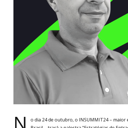
N
o dia 24 de outubro, o INSUMMIT24 – maior e
Brasil – trará a palestra "Estratégias de En