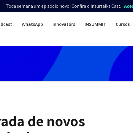
Toda semana um episódio novo! Confira o Insurtalks Cast.
Ace
odcast
WhatsApp
Innovators
INSUMMIT
Cursos
rada de novos