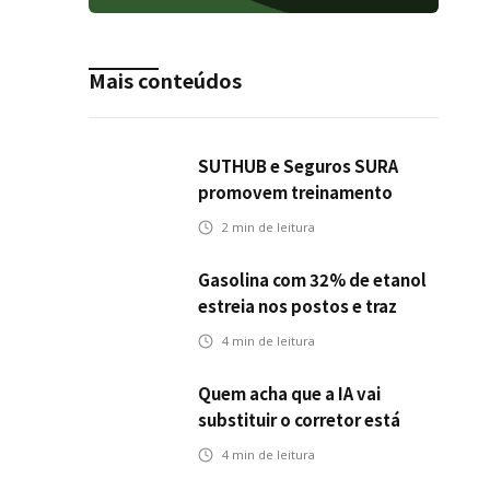
Mais conteúdos
SUTHUB e Seguros SURA
promovem treinamento
conjunto para fortalecer a
2
min de leitura
operação comercial do
Seguro Mobilidade no Grupo
Gasolina com 32% de etanol
MDS
estreia nos postos e traz
novos desafios para o setor
4
min de leitura
de seguros automotivos
Quem acha que a IA vai
substituir o corretor está
olhando para o problema
4
min de leitura
errado