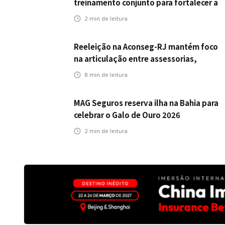
treinamento conjunto para fortalecer a
operação comercial do Seguro
2
min de leitura
Mobilidade no Grupo MDS
Reeleição na Aconseg-RJ mantém foco
na articulação entre assessorias,
corretores e seguradoras
8
min de leitura
MAG Seguros reserva ilha na Bahia para
celebrar o Galo de Ouro 2026
2
min de leitura