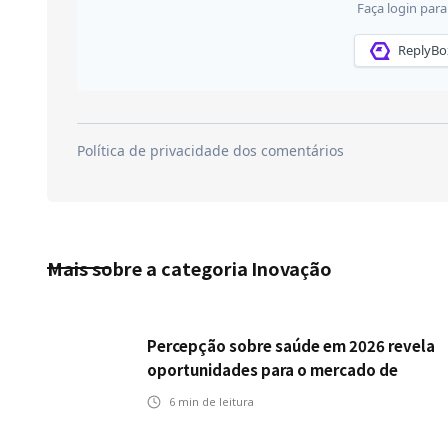
Mais sobre a categoria
Inovação
Percepção sobre saúde em 2026 revela
oportunidades para o mercado de
seguros ampliar cobertura e prevenção
6
min de leitura