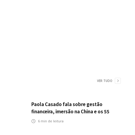
VER TUDO
Paola Casado fala sobre gestão
financeira, imersão na China e os 55
anos da ENS
6
min de leitura