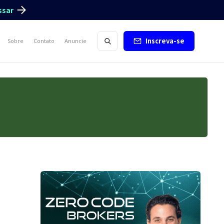
ssar
Inscreva-se
Sobre
Contato
Anuncie