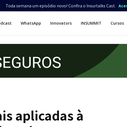
Toda semana um episódio novo! Confira o Insurtalks Cast.
Ace
odcast
WhatsApp
Innovators
INSUMMIT
Cursos
is aplicadas à