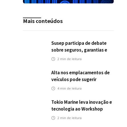
Mais conteúdos
Susep participa de debate
sobre seguros, garantias e
riscos em infraestrutura de
2
min de leitura
transportes
Alta nos emplacamentos de
veículos pode sugerir
oportunidades para o seguro
4
min de leitura
automotivo
Tokio Marine leva inovação e
tecnologia ao Workshop
Integrativo da Poli-USP
2
min de leitura