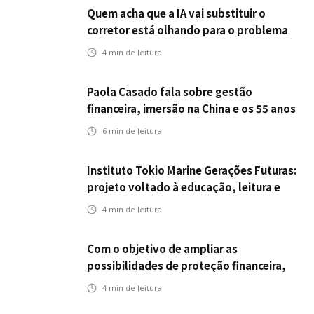
Quem acha que a IA vai substituir o
corretor está olhando para o problema
errado
4
min de leitura
Paola Casado fala sobre gestão
financeira, imersão na China e os 55 anos
da ENS
6
min de leitura
Instituto Tokio Marine Gerações Futuras:
projeto voltado à educação, leitura e
empregabilidade
4
min de leitura
Com o objetivo de ampliar as
possibilidades de proteção financeira,
Icatu Seguros eleva capital segurado
4
min de leitura
individual para até R$ 150 milhões