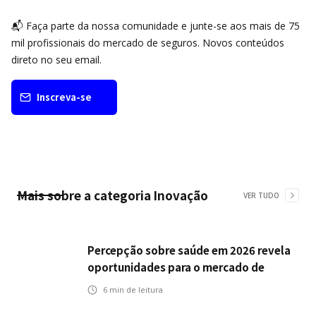
📬 Faça parte da nossa comunidade e junte-se aos mais de 75
mil profissionais do mercado de seguros. Novos conteúdos
direto no seu email.
Inscreva-se
Mais sobre a categoria
Inovação
VER TUDO
Percepção sobre saúde em 2026 revela
oportunidades para o mercado de
seguros ampliar cobertura e prevenção
6
min de leitura