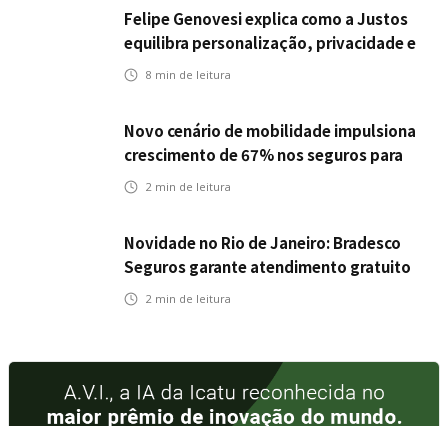
Felipe Genovesi explica como a Justos
equilibra personalização, privacidade e
tecnologia
8
min de leitura
Novo cenário de mobilidade impulsiona
crescimento de 67% nos seguros para
veículos elétricos da Bradesco Seguros
2
min de leitura
Novidade no Rio de Janeiro: Bradesco
Seguros garante atendimento gratuito
na Ponte Rio-Niterói
2
min de leitura