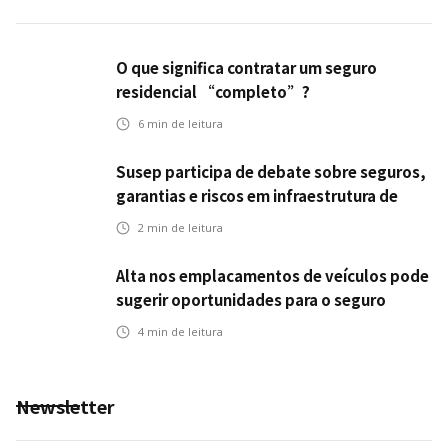
O que significa contratar um seguro
residencial “completo”?
6
min de leitura
Susep participa de debate sobre seguros,
garantias e riscos em infraestrutura de
transportes
2
min de leitura
Alta nos emplacamentos de veículos pode
sugerir oportunidades para o seguro
automotivo
4
min de leitura
Newsletter