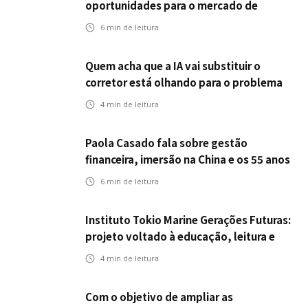
oportunidades para o mercado de
seguros ampliar cobertura e prevenção
6
min de leitura
Quem acha que a IA vai substituir o
corretor está olhando para o problema
errado
4
min de leitura
Paola Casado fala sobre gestão
financeira, imersão na China e os 55 anos
da ENS
6
min de leitura
Instituto Tokio Marine Gerações Futuras:
projeto voltado à educação, leitura e
empregabilidade
4
min de leitura
Com o objetivo de ampliar as