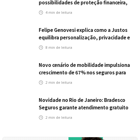
possibilidades de proteção financeira,
Icatu Seguros eleva capital segurado
4
min de leitura
individual para até R$ 150 milhões
Felipe Genovesi explica como a Justos
equilibra personalização, privacidade e
tecnologia
8
min de leitura
Novo cenário de mobilidade impulsiona
crescimento de 67% nos seguros para
veículos elétricos da Bradesco Seguros
2
min de leitura
Novidade no Rio de Janeiro: Bradesco
Seguros garante atendimento gratuito
na Ponte Rio-Niterói
2
min de leitura