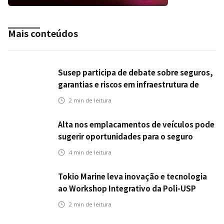
Mais conteúdos
Susep participa de debate sobre seguros,
garantias e riscos em infraestrutura de
transportes
2
min de leitura
Alta nos emplacamentos de veículos pode
sugerir oportunidades para o seguro
automotivo
4
min de leitura
Tokio Marine leva inovação e tecnologia
ao Workshop Integrativo da Poli-USP
2
min de leitura