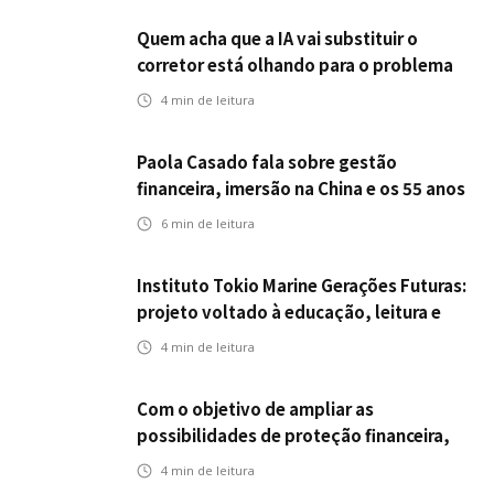
Quem acha que a IA vai substituir o
corretor está olhando para o problema
errado
4
min de leitura
Paola Casado fala sobre gestão
financeira, imersão na China e os 55 anos
da ENS
6
min de leitura
Instituto Tokio Marine Gerações Futuras:
projeto voltado à educação, leitura e
empregabilidade
4
min de leitura
Com o objetivo de ampliar as
possibilidades de proteção financeira,
Icatu Seguros eleva capital segurado
4
min de leitura
individual para até R$ 150 milhões