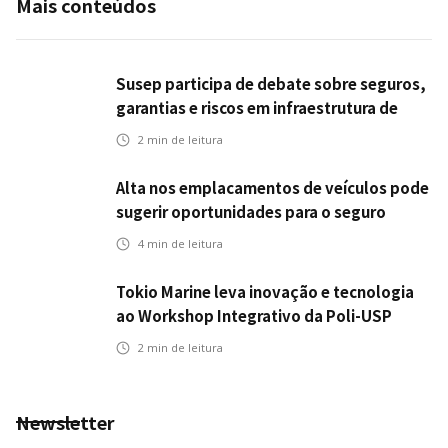
Mais conteúdos
Susep participa de debate sobre seguros,
garantias e riscos em infraestrutura de
transportes
2
min de leitura
Alta nos emplacamentos de veículos pode
sugerir oportunidades para o seguro
automotivo
4
min de leitura
Tokio Marine leva inovação e tecnologia
ao Workshop Integrativo da Poli-USP
2
min de leitura
Newsletter