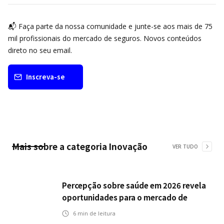
📬 Faça parte da nossa comunidade e junte-se aos mais de 75
mil profissionais do mercado de seguros. Novos conteúdos
direto no seu email.
Inscreva-se
Mais sobre a categoria
Inovação
VER TUDO
Percepção sobre saúde em 2026 revela
oportunidades para o mercado de
seguros ampliar cobertura e prevenção
6
min de leitura