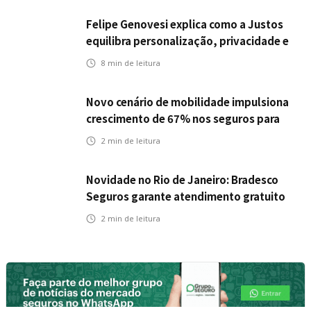
Felipe Genovesi explica como a Justos
equilibra personalização, privacidade e
tecnologia
8
min de leitura
Novo cenário de mobilidade impulsiona
crescimento de 67% nos seguros para
veículos elétricos da Bradesco Seguros
2
min de leitura
Novidade no Rio de Janeiro: Bradesco
Seguros garante atendimento gratuito
na Ponte Rio-Niterói
2
min de leitura