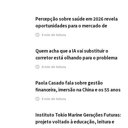
Percepção sobre saúde em 2026 revela
oportunidades para o mercado de
seguros ampliar cobertura e prevenção
6
min de leitura
Quem acha que a IA vai substituir o
corretor está olhando para o problema
errado
4
min de leitura
Paola Casado fala sobre gestão
financeira, imersão na China e os 55 anos
da ENS
6
min de leitura
Instituto Tokio Marine Gerações Futuras:
projeto voltado à educação, leitura e