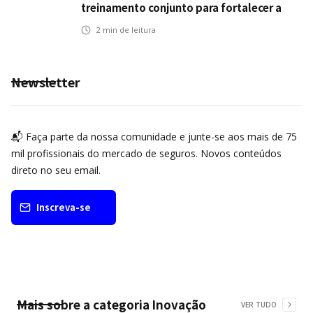
treinamento conjunto para fortalecer a
operação comercial do Seguro Mobilidade
2
min de leitura
no Grupo MDS
Newsletter
📬 Faça parte da nossa comunidade e junte-se aos mais de 75
mil profissionais do mercado de seguros. Novos conteúdos
direto no seu email.
Inscreva-se
Mais sobre a categoria
Inovação
VER TUDO