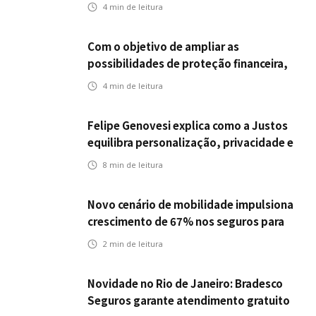
empregabilidade
4
min de leitura
Com o objetivo de ampliar as
possibilidades de proteção financeira,
Icatu Seguros eleva capital segurado
4
min de leitura
individual para até R$ 150 milhões
Felipe Genovesi explica como a Justos
equilibra personalização, privacidade e
tecnologia
8
min de leitura
Novo cenário de mobilidade impulsiona
crescimento de 67% nos seguros para
veículos elétricos da Bradesco Seguros
2
min de leitura
Novidade no Rio de Janeiro: Bradesco
Seguros garante atendimento gratuito