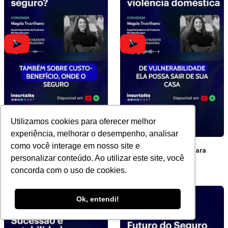
Utilizamos cookies para oferecer melhor
experiência, melhorar o desempenho, analisar
como você interage em nosso site e
Por que apenas 17% dos
A cobertura inédita para
personalizar conteúdo. Ao utilizar este site, você
brasileiros têm seguro?
vítimas de violência
concorda com o uso de cookies.
doméstica
Ok, entendi!