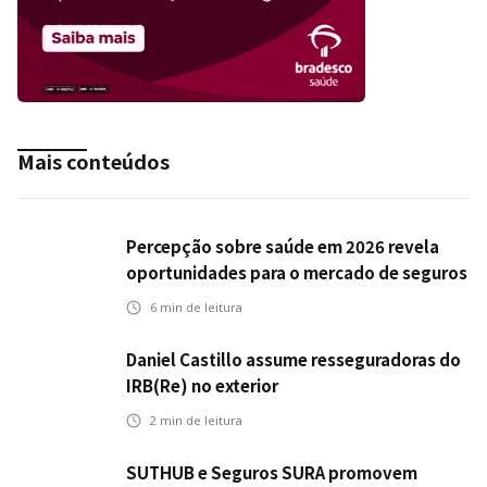
Mais conteúdos
Percepção sobre saúde em 2026 revela
oportunidades para o mercado de seguros
ampliar cobertura e prevenção
6
min de leitura
Daniel Castillo assume resseguradoras do
IRB(Re) no exterior
2
min de leitura
SUTHUB e Seguros SURA promovem