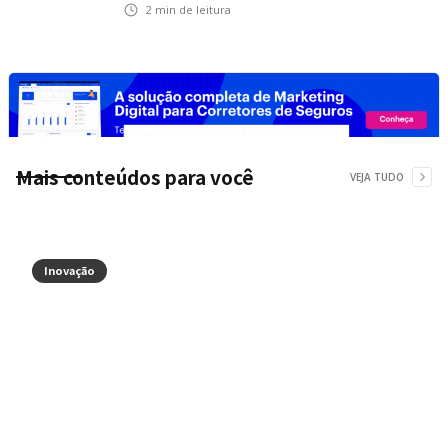
na Ponte Rio-Niterói
2
min de leitura
Mais conteúdos para você
VEJA TUDO
Inovação