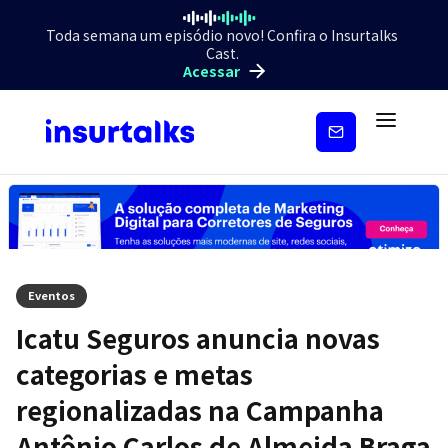
Toda semana um episódio novo! Confira o Insurtalks
Cast.
Acessar
Inscreva-
se
Eventos
Icatu Seguros anuncia novas
categorias e metas
regionalizadas na Campanha
Antônio Carlos de Almeida Braga