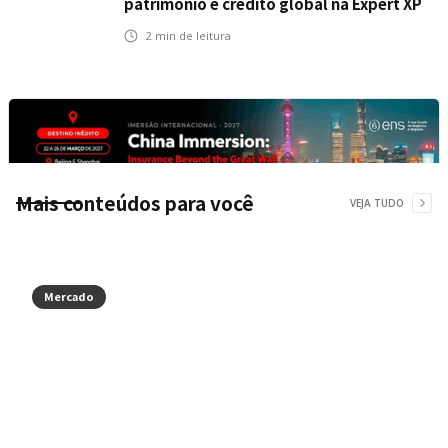
patrimônio e crédito global na Expert XP
2026
2
min de leitura
Mais conteúdos para você
VEJA TUDO
Mercado