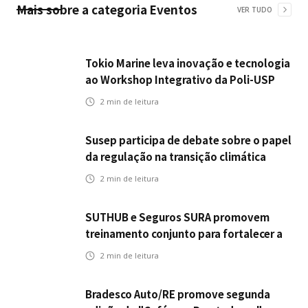
Mais sobre a categoria
Eventos
VER TUDO
Tokio Marine leva inovação e tecnologia
ao Workshop Integrativo da Poli-USP
2
min de leitura
Susep participa de debate sobre o papel
da regulação na transição climática
2
min de leitura
SUTHUB e Seguros SURA promovem
treinamento conjunto para fortalecer a
operação comercial do Seguro
2
min de leitura
Mobilidade no Grupo MDS
Bradesco Auto/RE promove segunda