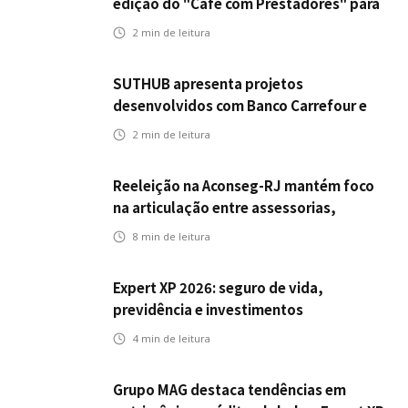
edição do "Café com Prestadores" para
fortalecer parceria e aprimorar
2
min de leitura
experiência dos clientes
SUTHUB apresenta projetos
desenvolvidos com Banco Carrefour e
A.PET no Congresso Latino-Americano
2
min de leitura
de Open Innovation
Reeleição na Aconseg-RJ mantém foco
na articulação entre assessorias,
corretores e seguradoras
8
min de leitura
Expert XP 2026: seguro de vida,
previdência e investimentos
estabelecem uma nova agenda para a
4
min de leitura
inteligência financeira no Brasil
Grupo MAG destaca tendências em