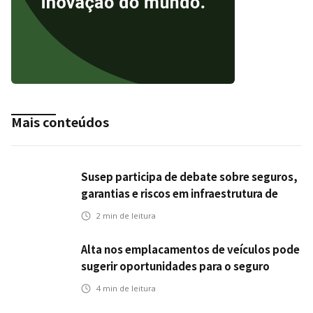
Mais conteúdos
Susep participa de debate sobre seguros,
garantias e riscos em infraestrutura de
transportes
2
min de leitura
Alta nos emplacamentos de veículos pode
sugerir oportunidades para o seguro
automotivo
4
min de leitura