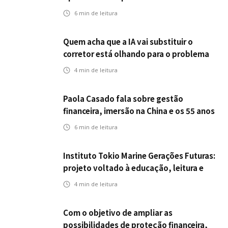
seguros ampliar cobertura e prevenção
6
min de leitura
Quem acha que a IA vai substituir o
corretor está olhando para o problema
errado
4
min de leitura
Paola Casado fala sobre gestão
financeira, imersão na China e os 55 anos
da ENS
6
min de leitura
Instituto Tokio Marine Gerações Futuras:
projeto voltado à educação, leitura e
empregabilidade
4
min de leitura
Com o objetivo de ampliar as
possibilidades de proteção financeira,