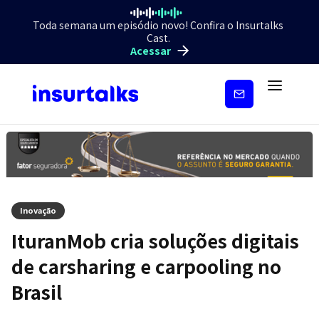
Toda semana um episódio novo! Confira o Insurtalks
Cast.
Acessar
Inscreva-
se
Inovação
IturanMob cria soluções digitais
de carsharing e carpooling no
Brasil