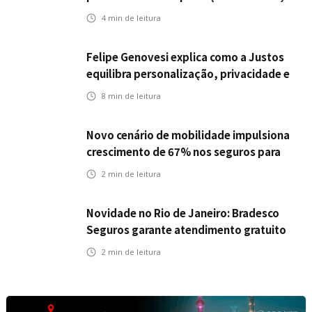
Icatu Seguros eleva capital segurado
4
min de leitura
individual para até R$ 150 milhões
Felipe Genovesi explica como a Justos
equilibra personalização, privacidade e
tecnologia
8
min de leitura
Novo cenário de mobilidade impulsiona
crescimento de 67% nos seguros para
veículos elétricos da Bradesco Seguros
2
min de leitura
Novidade no Rio de Janeiro: Bradesco
Seguros garante atendimento gratuito
na Ponte Rio-Niterói
2
min de leitura