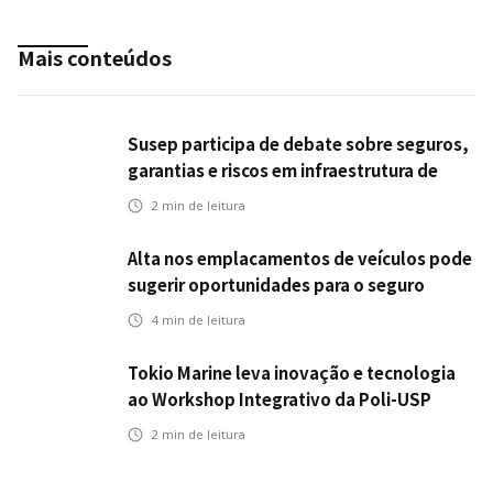
Mais conteúdos
Susep participa de debate sobre seguros,
garantias e riscos em infraestrutura de
transportes
2
min de leitura
Alta nos emplacamentos de veículos pode
sugerir oportunidades para o seguro
automotivo
4
min de leitura
Tokio Marine leva inovação e tecnologia
ao Workshop Integrativo da Poli-USP
2
min de leitura